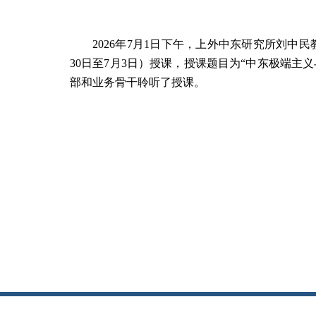
2026
年
7
月
1
日下午，上外中东研究所刘中民
30
日至
7
月
3
日）授课，授课题目为“中东极端主
部和业务骨干聆听了授课。