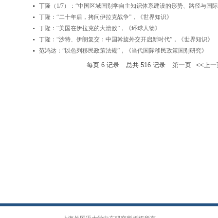
丁隆（1/7）：“中国区域国别学自主知识体系建设的形势、路径与国
丁隆：“二十年后，拷问伊拉克战争”，《世界知识》
丁隆：“美国在伊拉克的大溃败”，《环球人物》
丁隆：“沙特、伊朗复交：中国斡旋外交开启新时代”，《世界知识》
范鸿达：“以色列移民政策法规”，《当代国际移民政策国别研究》
每页
6
记录
总共
516
记录
第一页
<<上一