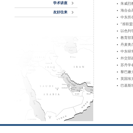
学术讲座
朱威烈
海合会
友好往来
中东所
“准联
以色列
教育部
丹麦奥尔
中东研
外交部
苏丹学
黎巴嫩
英国埃
巴基斯