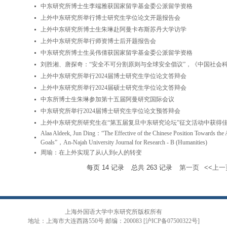
中东研究所博士生李端雅获国家留学基金委公派留学资格
上外中东研究所举行博士研究生学位论文开题报告会
上外中东研究所博士生朱琳赴阿曼卡布斯苏丹大学访学
上外中东研究所举行师资博士后开题报告会
中东研究所博士生吴伟倩获国家留学基金委公派留学资格
刘胜湘、唐探奇：“安全不可分割原则与全球安全倡议”，《中国社会
上外中东研究所举行2024届博士研究生学位论文答辩会
上外中东研究所举行2024届硕士研究生学位论文答辩会
中东所博士生朱琳参加第十五届阿曼研究国际会议
中东研究所举行2024届博士研究生学位论文预答辩会
上外中东研究所研究生在“第五届复旦中东研究论坛”征文活动中获得
Alaa Aldeek, Jun Ding：“The Effective of the Chinese Position Towards the Ac
Goals”，An-Najah University Journal for Research - B (Humanities)
周瑜：在上外实现了从i人到e人的转变
每页
14
记录
总共
263
记录
第一页
<<上一
上海外国语大学中东研究所版权所有
地址：上海市大连西路550号 邮编：200083 [沪ICP备07500322号]