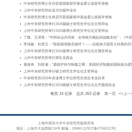
中东研究所博士生刘音获国家留学基金委公派留学资格
上外中东研究所欢送2026届毕业生
中东研究所博士生冉启宇获国家留学基金委公派留学资格
上外中东研究所举行2026届硕士研究生学位论文答辩会
上外中东研究所举行2026届博士研究生学位论文答辩会
丁隆、王泽英：“中阿命运共同体：全球南方崛起的战略支柱”，《中
李清扬、杜哲元：“陆权困境能否循环？——论陆海大国竞斗结果的历
上外中东研究所举行2026届博士研究生学位论文预答辩会
上外中东研究所举行师生见面会
唐探奇、刘胜湘：“霸权护持与制裁之网：美国经济制裁的国际政治逻
上外中东研究所举行硕士研究生学位论文答辩会
中东研究所2026年攻读博士学位研究生招生专业目录
上外中东研究所举行2024级硕士研究生学位论文开题报告会
每页
14
记录
总共
263
记录
第一页
<<上一
上海外国语大学中东研究所版权所有
地址：上海市大连西路550号 邮编：200083 [沪ICP备07500322号]