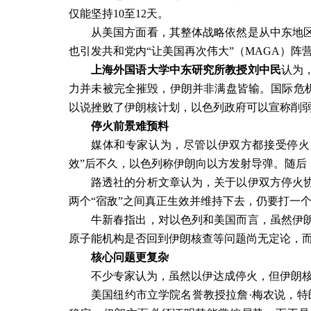
仅能坚持
10
至
12
天。
从美国方面看，其整体战略依然是从中东地
也引发共和党内
“
让美国再次伟大
”
（
MAGA
）阵
上海外国语大学中东研究所教授刘中民
认为
力并未被完全摧毁，伊朗并非满盘皆输。国际危
以说挫败了伊朗核计划，以色列政府可以宣称削
停火前景难预料
媒体和专家认为，尽管以伊双方都接受停火
效
”
后不久，以色列称伊朗向以方发射导弹。随后
路透社的分析文章认为，关于以伊双方停火
两个
“
宿敌
”
之间真正生效并维持下去，仍要打一
牛新春指出，对以色列和美国而言，虽然伊
原子能机构是否回到伊朗核查等问题尚无定论，
核心问题更复杂
不少专家认为，虽然以伊达成停火，但伊朗
美国纽约市立学院名誉教授拉詹
·
梅农说，特