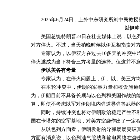
2025
年
6
月
24
日
，上外中东研究所
刘中民教授
以伊冲
美国总统特朗普
23
日在社交媒体上说，以色
对方停火。不过，当天稍晚时候以伊互相指责对
专家认为，以伊双方在过去
10
多天的冲突中
停火遂成为当下符合三方考量的选择。但这并不
伊以美各有考量
专家认为，在停火问题上，伊、以、美三方
在本轮冲突中，伊朗的军事力量和核设施遭
为，伊朗目前不具备长期与以色列和美国作战的
算，即使不考虑以军对伊朗境内弹道导弹等武器
同时，持续冲突也将对伊朗政治稳定产生不
国在卡塔尔的空军基地，对美方空袭作出了一定
从以色列方面看，伊朗发射的导弹屡屡突破
方面有消息说，以色列油气管线和输电网络在袭