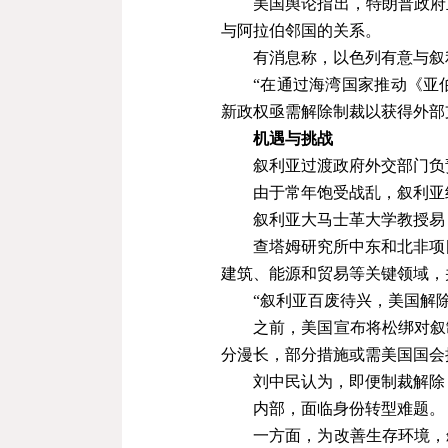
美国舆论指出，特朗普政府
与阿拉伯邻国的关系。
有消息称，以色列有意与叙
“在通过海湾国家推动《亚
新政权亟需解除制裁以获得外部
机遇与挑战
叙利亚过渡政府外交部门负
由于常年饱受战乱，叙利亚
叙利亚大马士革大学教授易
查塔姆研究所中东和北非项
建筑、能源和贸易等关键领域，
“叙利亚百废待兴，美国解
之前，美国宣布将松绑对叙
分漫长，部分措施或需美国国会
刘中民认为，即便制裁解除
内部，面临身份转型难题。
一方面，为改善生存环境，