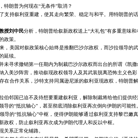
，特朗普为何现在
“
无条件
”
取消？
了支持叙利亚重建，使其走向繁荣、稳定与和平。用特朗普的
教授刘中民
分析，特朗普给叙新政权送上“大礼包”有多重意味和
的政策。
来，美国对叙政策核心始终是推翻巴沙尔政权，而沙拉领导的
的延续。
并未寻求撤销第一任期内为制裁巴沙尔政权而出台的所谓《凯撒
纳入美沙阵营，推动叙现政权领导人及其武装脱离恐怖主义色彩
存在合作关系，沙特支持同属逊尼派的叙利亚现政权，特朗普
拉伯邻国已迫不及待想要重建叙利亚，解除制裁将给他们提供经
领导的“抵抗轴心”，甚至彻底消除叙利亚再次倒向伊朗的可能性
领导的“抵抗轴心”中枢，使得伊朗能够通过叙利亚支持黎巴嫩
新政权，防止叙利亚再次成为伊朗代理人和反以中枢。
现关系正常化铺路。