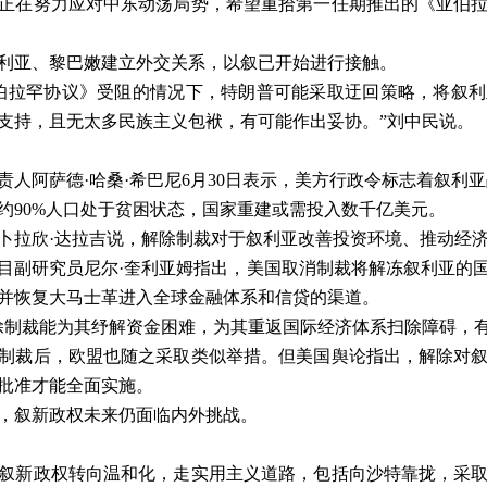
正在努力应对中东动荡局势，希望重拾第一任期推出的《亚伯
利亚、黎巴嫩建立外交关系，以叙已开始进行接触。
伯拉罕协议》受阻的情况下，特朗普可能采取迂回策略，将叙
支持，且无太多民族主义包袱，有可能作出妥协。”刘中民说。
责人阿萨德·哈桑·希巴尼
6
月
30
日表示，美方行政令标志着叙利亚
约
90%
人口处于贫困状态，国家重建或需投入数千亿美元。
卜拉欣·达拉吉说，解除制裁对于叙利亚改善投资环境、推动经
目副研究员尼尔·奎利亚姆指出，美国取消制裁将解冻叙利亚的
并恢复大马士革进入全球金融体系和信贷的渠道。
除制裁能为其纾解资金困难，为其重返国际经济体系扫除障碍，有
制裁后，欧盟也随之采取类似举措。但美国舆论指出，解除对
批准才能全面实施。
，叙新政权未来仍面临内外挑战。
叙新政权转向温和化，走实用主义道路，包括向沙特靠拢，采