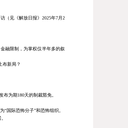
采访（见《解放日报》
2025
年
7
月
2
和金融限制，为掌权仅半年多的叙
上布新局？
发布为期
180
天的制裁豁免。
为“国际恐怖分子”和恐怖组织。
诺。