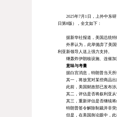
2025
年
7
月
1
日
，上外中东研
日第
8
版），全文如下：
据新华社报道，美国总统特
外界认为，此举抛弃了美国
利亚新领导人送上强力支持。
继轰炸伊朗核设施、连催加
意味与考量
据白宫消息，特朗普当天所签
其一，将放宽对某些商品出
此前，美国财政部已发布涉
其二，评估是否将叙利亚从
其三，重新评估是否继续将
特朗普签令解除制裁并非突
但是，在美国舆论眼中，此