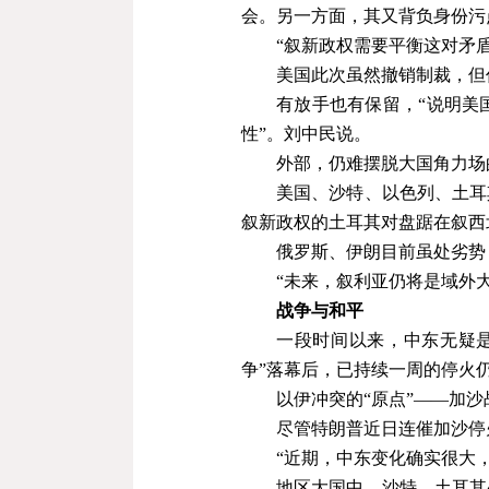
会。另一方面，其又背负身份污
“叙新政权需要平衡这对矛盾
美国此次虽然撤销制裁，但
有放手也有保留，“说明美
性”。刘中民说。
外部，仍难摆脱大国角力场
美国、沙特、以色列、土耳
叙新政权的土耳其对盘踞在叙西
俄罗斯、伊朗目前虽处劣势
“未来，叙利亚仍将是域外
战争与和平
一段时间以来，中东无疑是
争
”
落幕后，已持续一周的停火
以伊冲突的“原点”——加沙
尽管特朗普近日连催加沙停
“近期，中东变化确实很大
地区大国中，沙特、土耳其