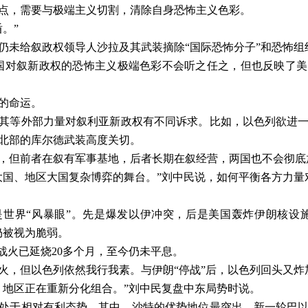
点，需要与极端主义切割，清除自身恐怖主义色彩。
。”
仍未给叙政权领导人沙拉及其武装摘除“国际恐怖分子”和恐怖组织
国对叙新政权的恐怖主义极端色彩不会听之任之，但也反映了
的命运。
其等外部力量对叙利亚新政权有不同诉求。比如，以色列欲进
北部的库尔德武装高度关切。
，但前者在叙有军事基地，后者长期在叙经营，两国也不会彻底
大国、地区大国复杂博弈的舞台。”刘中民说，如何平衡各方力量
世界“风暴眼”。先是爆发以伊冲突，后是美国轰炸伊朗核设施
仍被视为脆弱。
战火已延烧
20
多个月，至今仍未平息。
火，但以色列依然我行我素。与伊朗“停战”后，以色列回头又炸
，地区正在重新分化组合。”刘中民复盘中东局势时说。
处于相对有利态势。其中，沙特的优势地位最突出。新一轮巴