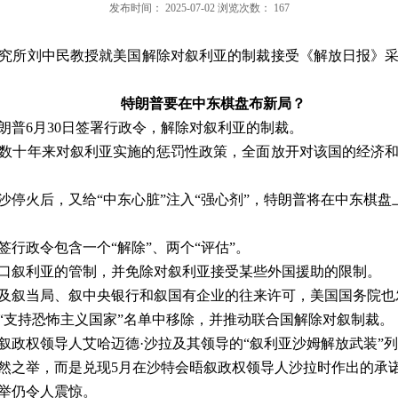
发布时间：
2025-07-02
浏览次数：
167
究所
刘中民教授就美国解除对叙利亚的制裁接受《解放日报》
特朗普要在中东棋盘布新局？
朗普
6
月
30
日签署行政令，解除对叙利亚的制裁。
数十年来对叙利亚实施的惩罚性政策，全面放开对该国的经济
沙停火后，又给“中东心脏”注入“强心剂”，特朗普将在中东棋盘
行政令包含一个“解除”、两个“评估”。
口叙利亚的管制，并免除对叙利亚接受某些外国援助的限制。
及叙当局、叙中央银行和叙国有企业的往来许可，美国国务院也
“支持恐怖主义国家”名单中移除，并推动联合国解除对叙制裁。
叙政权领导人艾哈迈德·沙拉及其领导的“叙利亚沙姆解放武装”列
然之举，而是兑现
5
月在沙特会晤叙政权领导人沙拉时作出的承
举仍令人震惊。