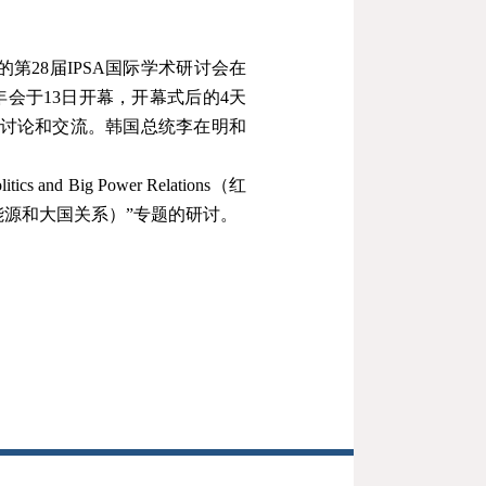
的第
28
届
IPSA
国际学术研讨会在
年会于
13
日开幕，开幕式后的
4
天
讨论和交流。韩国总统李在明和
itics and Big Power Relation
s
（红
能源和大国关系）
”
专题的研讨。