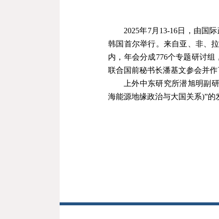
2025
年
7
月
13
-
16
日，由国际
韩国首尔举行。来自亚、非、
内，年会分成
776
个专题研讨组
联合国前秘书长潘基文参会并作
上外中东研究所潜旭明副
海能源地缘政治与大国关系
)
”
的