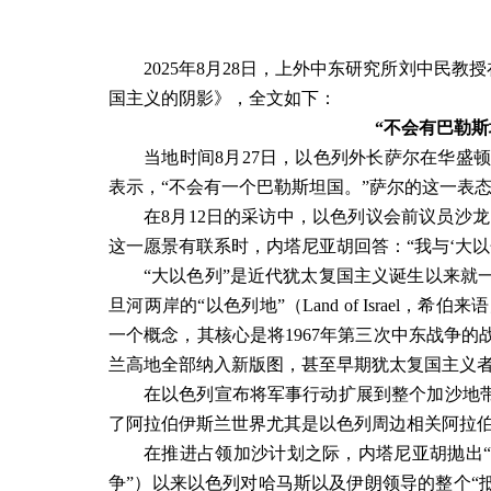
2025
年
8
月
28
日
，上外中东研究所
刘中民教授
国主义的阴影》，全文如下：
“不会有巴勒斯
当地时间
8
月
27
日，以色列外长萨尔在华盛
表示，“不会有一个巴勒斯坦国。”萨尔的这一表
在
8
月
12
日的采访中，以色列议会前议员沙龙
这一愿景有联系时，内塔尼亚胡回答：“我与‘大以
“大以色列”是近代犹太复国主义诞生以来就
旦河两岸的“以色列地”（
Land of Israel
，希伯来语
一个概念，其核心是将
1967
年第三次中东战争的
兰高地全部纳入新版图，甚至早期犹太复国主义者
在以色列宣布将军事行动扩展到整个加沙地带
了阿拉伯伊斯兰世界尤其是以色列周边相关阿拉
在推进占领加沙计划之际，内塔尼亚胡抛出“
争”）以来以色列对哈马斯以及伊朗领导的整个“