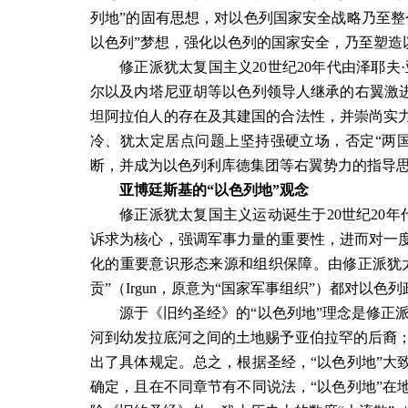
列地”的固有思想，对以色列国家安全战略乃至整
以色列”梦想，强化以色列的国家安全，乃至塑造
修正派犹太复国主义
20
世纪
20
年代由泽耶夫
尔以及内塔尼亚胡等以色列领导人继承的右翼激进
坦阿拉伯人的存在及其建国的合法性，并崇尚实
冷、犹太定居点问题上坚持强硬立场，否定“两国
断，并成为以色列利库德集团等右翼势力的指导
亚博廷斯基的“以色列地”观念
修正派犹太复国主义运动诞生于
20
世纪
20
年
诉求为核心，强调军事力量的重要性，进而对一
化的重要意识形态来源和组织保障。由修正派犹太
贡”（
Irgun
，原意为“国家军事组织”）都对以色
源于《旧约圣经》的“以色列地”理念是修正
河到幼发拉底河之间的土地赐予亚伯拉罕的后裔
出了具体规定。总之，根据圣经，“以色列地”大
确定，且在不同章节有不同说法，“以色列地”在