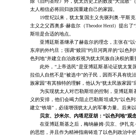
除《旧约圣经》外，犹太历史上的数度“大流散”
太人相信必将回归故国重建自己的家园。
19
世纪以来，犹太复国主义先驱列奥·平斯克
主义之父西奥多·赫兹尔（
Theodor Herzl
）提出了
斯坦是合适的地点。
亚博廷斯基继承了赫兹尔的理念，主张在“以
东岸的外约旦；强调“赎回”约旦河两岸的“以色列
色列地”并建立自治政权视为犹太民族自决权的重
此外，“上帝选民”是亚博廷斯基论证犹太复
拉伯人自然不是“被选中”的子民，因而不具有统治
族家园”有其独特的理解，他认为“犹太民族家园
为实现犹太人对巴勒斯坦的控制，亚博廷斯基
义的安排，他们会竭力阻止巴勒斯坦成为“以色列
建立“铁墙”，必须增强犹太人的军事力量。后来以
贝京、沙米尔、内塔尼亚胡：“以色列地”观
在亚博廷斯基之后，梅纳赫姆·贝京、伊扎克
的思想，并且作为精神指南铸造了以色列政治中