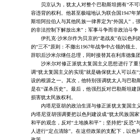
贝京认为，犹太人对整个巴勒斯坦拥有“不可
容违背的权利。他甚至极端地认为联合国
1947
年
斯坦阿拉伯人与其他民族一律界定为“外国人”，
的非法控制下解放出来”；军事斗争而非政治斗争
伊扎克·沙米尔作为贝京的“老战友”在以色
的“三不”原则：不撤出
1967
年战争中占领的领土
辞职后沙米尔继任总理，同时接替其在利库德集
沙米尔对修正派犹太复国主义思想进行了重
调“犹太复国主义的实现”就是确保犹太人可以在
设的根源之一。其次，他特别强调犹太人与巴勒
是在“谋杀历史”。最后，他强烈反对巴勒斯坦建
损害犹太民族权利。
内塔尼亚胡的政治生涯与修正派犹太复国主
内塔尼亚胡强调要把以色列建设成“犹太民族国家
和平的观念，反对“土地换和平”；坚持把“反恐
人进行“定点清除”。在这些政策的支配下，以色
政策。