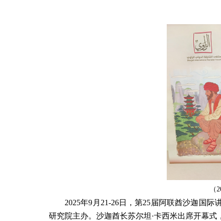
（
2
2025
年
9
月
21-26
日，第
25
届阿联酋沙迦国际
研究院主办。沙迦酋长苏尔坦
·
卡西米出席开幕式