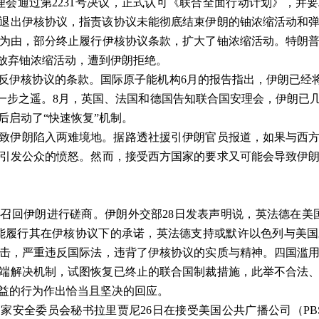
理会通过第
2231
号决议，正式认可《联合全面行动计划》，并要
退出伊核协议，指责该协议未能彻底结束伊朗的铀浓缩活动和
为由，部分终止履行伊核协议条款，扩大了铀浓缩活动。特朗
放弃铀浓缩活动，遭到伊朗拒绝。
反伊核协议的条款。国际原子能机构
6
月的报告指出，伊朗已经
一步之遥。
8
月，英国、法国和德国告知联合国安理会，伊朗已
后启动了
“
快速恢复
”
机制。
致伊朗陷入两难境地。据路透社援引伊朗官员报道，如果与西
引发公众的愤怒。然而，接受西方国家的要求又可能会导致伊
被召回伊朗进行磋商。伊朗外交部
28
日发表声明说，英法德在美
能履行其在伊核协议下的承诺，英法德支持或默许以色列与美国
击，严重违反国际法，违背了伊核协议的实质与精神。四国滥
端解决机制，试图恢复已终止的联合国制裁措施，此举不合法
益的行为作出恰当且坚决的回应。
国家安全委员会秘书拉里贾尼
26
日在接受美国公共广播公司（
PB