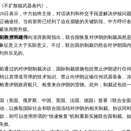
《不扩散核武器条约》。
26
日表示，中方始终主张，对话谈判和外交手段是解决伊核问
正确途径。当前形势已经到了迫在眉睫的关键阶段。中方呼吁
紧张局势升级。
副教授韩建伟
向澎湃新闻指出，联合国恢复对伊朗的制裁虽然
象征意义大于实际意义。不过，联合国的制裁仍然会对伊朗国
列所乐见的。
前通过的对伊朗制裁决议，国际制裁措施包括禁止伊朗进行任
转让其弹道导弹的技术知识、禁止向伊朗运输任何武器装备、
检查伊朗政府船只、检查来自伊朗的货物。此外，制裁还包括
国（美国、俄罗斯、中国、英国、法国、德国）签署《联合全
动，以换取国际社会和联合国冻结对伊朗的相关制裁。协议同
款，则可以使用所谓的
“
快速恢复
”
机制重新实施联合国制裁。
失效。