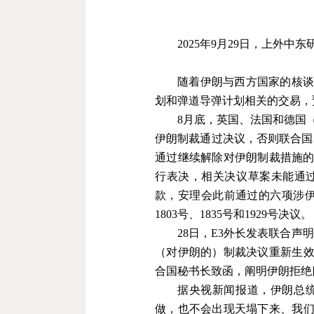
2025
年
9
月
29
日，上外中东
随着伊朗与西方国家的核
划和弹道导弹计划相关的交易，
8
月底，英国、法国和德国
伊朗制裁通过决议，否则联合国
通过继续解除对伊朗制裁措施
行表决，相关决议草案未能通
款，安理会此前通过的六项涉
1803
号、
1835
号和
1929
号决议。
28
日，
E3
外长发表联合声明
（对伊朗的）制裁决议重新生
合国秘书长致函，阐明伊朗拒绝
据央视新闻报道，伊朗总
做，也不会出现天塌下来、我