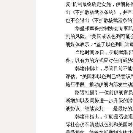
复
”
机制最终确定实施，伊朗将
出《不扩散核武器条约》，并且
也不会退出《不扩散核武器条约
华盛顿军备控制协会专家凯
判的风险。
“
美国或以色列可能
朗媒体表示：
“
鉴于以色列咄咄
当地时间
28
日，伊朗武装
备，以有力的方式应对任何威胁
韩建伟指出，尽管目前不能
评估。“美国和以色列已经意识
施压手段，推动伊朗内部发生动
路透社援引一位前伊朗官员
断增加以及局势进一步升级的潜
谈协议、继续谈判——是最好的
韩建伟指出，伊朗是否会退
际社会仍不清楚以色列和美国对
是受损的，能够在近期制造核武