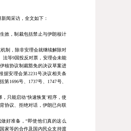
湃新闻采访，全文如下：
生效，制裁包括禁止与伊朗核计
该机制，除非安理会就继续解除对
、法等
9
国投反对票，安理会未能
伊核协议制裁豁免的决议草案进
根据安理会第
2231
号决议相关条
括第
1696
号、
1737
号、
1747
号、
择，只能启动
‘
快速恢复
’
程序，使
背协议、拒绝对话，伊朗已向联
裁做好准备，
“
即使他们真的这么
国家等的合作及国内民众支持渡