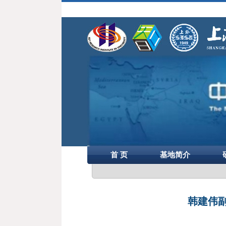
首 页
基地简介
韩建伟