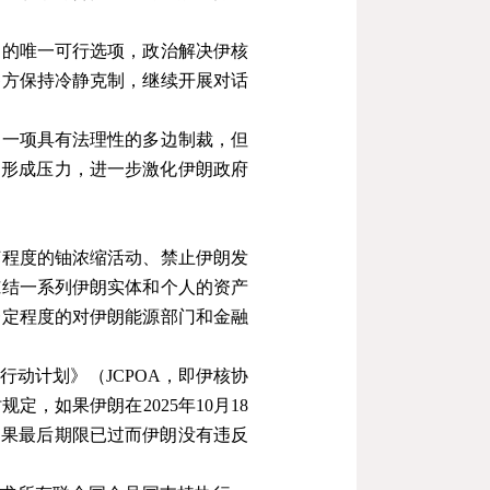
题的唯一可行选项，政治解决伊核
各方保持冷静克制，继续开展对话
是一项具有法理性的多边制裁，但
内形成压力，进一步激化伊朗政府
何程度的铀浓缩活动、禁止伊朗发
冻结一系列伊朗实体和个人的资产
一定程度的对伊朗能源部门和金融
面行动计划》（
JCPOA
，即伊核协
时规定，如果伊朗在
2025
年
10
月
18
如果最后期限已过而伊朗没有违反