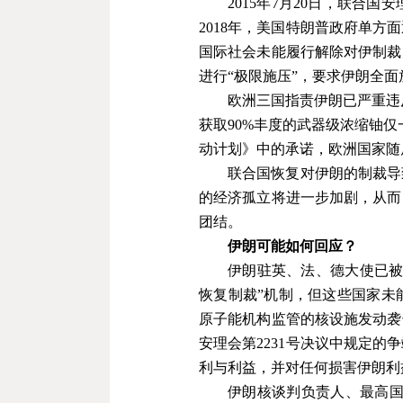
2015
年
7
月
20
日，联合国安
2018
年，美国特朗普政府单方面
国际社会未能履行解除对伊制裁
进行
“
极限施压
”
，要求伊朗全面
欧洲三国指责伊朗已严重违
获取
90%
丰度的武器级浓缩铀仅
动计划》中的承诺，欧洲国家随
联合国恢复对伊朗的制裁导
的经济孤立将进一步加剧，从而
团结。
伊朗可能如何回应？
伊朗驻英、法、德大使已
恢复制裁
”
机制，但这些国家未
原子能机构监管的核设施发动袭
安理会第
2231
号决议中规定的争
利与利益，并对任何损害伊朗利
伊朗核谈判负责人、最高