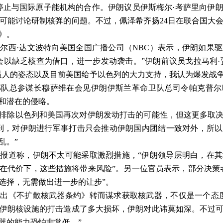
停止与国际原子能机构的合作。伊朗议员伊斯梅尔
·
考萨里向伊
可能讨论研制核弹的问题。不过，佩泽希齐扬
24
日在联合国大
》。
尔西·达文波特向美国全国广播公司（
NBC
）表示，伊朗如果驱
会以缺乏核查为借口，进一步发动袭击。
”
伊朗前议员戈拉马利
·
逼人的姿态以及目前美国给予以色列的大力支持，我认为爆发战
部队总参谋长穆萨维在会见伊朗伊斯兰革命卫队总司令帕克普尔
和潜在的侵略。
排除以色列和美国再次对伊朗发动打击的可能性，但这更多取
到，对伊朗进行军事打击只会推动伊朗国内团结一致对外，所
乱。”
报道称，伊朗不太可能采取激烈措施，“伊朗领导层明白，在
在代价下，这些措施将带来风险”。另一位官员表示，部分决策
选择，无需做出进一步的让步”。
出《不扩散核武器条约》转而谋求获取核武器，不仅是一个态
伊朗核设施的打击造成了多大损坏，伊朗对此讳莫如深。不过
器的能力恐怕非常低。”