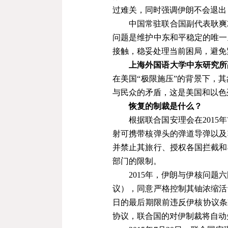
过难关，同时强调伊朗不会退出
中国常驻联合国副代表耿爽
问题是维护中东和平稳定的唯一
接触，稳妥处理当前困局，避免
上海外国语大学中东研究所
在美国
“
极限施压
”
的背景下，其
与民众的矛盾，这是美国和以色
恢复的制裁是什么？
根据联合国安理会在
2015
年
射可携带核弹头的弹道导弹以及
并禁止其旅行、授权各国拦截和
部门的限制。
2015
年，伊朗与伊核问题六
议），同意严格控制其铀浓缩活
日的最后期限前违反伊核协议条
协议，联合国的对伊制裁将自动