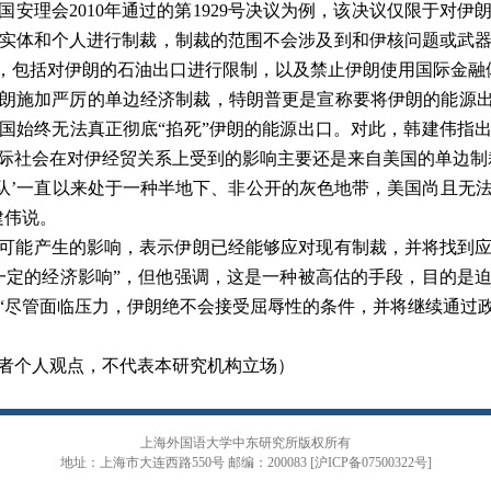
国安理会
2010
年通过的第
1929
号决议为例，该决议仅限于对伊
实体和个人进行制裁，制裁的范围不会涉及到和伊核问题或武
，包括对伊朗的石油出口进行限制，以及禁止伊朗使用国际金融
朗施加严厉的单边经济制裁，特朗普更是宣称要将伊朗的能源出
国始终无法真正彻底“掐死”伊朗的能源出口。对此，韩建伟指
际社会在对伊经贸关系上受到的影响主要还是来自美国的单边制
船队’一直以来处于一种半地下、非公开的灰色地带，美国尚且无
建伟说。
可能产生的影响，表示伊朗已经能够应对现有制裁，并将找到
一定的经济影响
”
，但他强调，这是一种被高估的手段，目的是
“
尽管面临压力，伊朗绝不会接受屈辱性的条件，并将继续通过
者个人观点，不代表本研究机构立场）
上海外国语大学中东研究所版权所有
地址：上海市大连西路550号 邮编：200083 [沪ICP备07500322号]