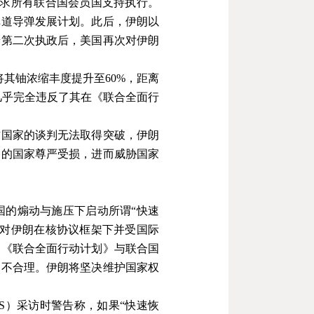
求所有联合国会员国支持执行。
弹道导弹发展计划。此后，伊朗以
普第二次执政后，美国再次对伊朗
将其铀浓缩丰度提升至
60%
，距离
几乎完全违反了其在《联合全面行
方国家的谈判无法取得突破，伊朗
朗的国家尊严受损，进而威胁国家
国的煽动与施压下启动所谓
“
快速
对伊朗在核协议框架下并受国际
用《联合全面行动计划》与联合国
、不合理。伊朗将坚决维护国家权
S
）采访时警告称，如果
“
快速恢