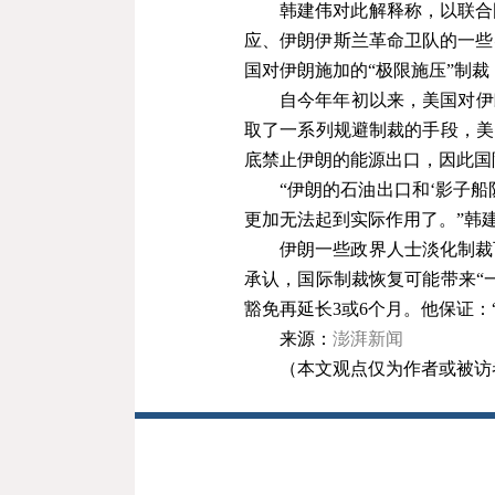
韩建伟对此解释称，以联合
应、伊朗伊斯兰革命卫队的一些
国对伊朗施加的
“
极限施压
”
制裁
自今年年初以来，美国对伊
取了一系列规避制裁的手段，美
底禁止伊朗的能源出口，因此国
“伊朗的石油出口和‘影子
更加无法起到实际作用了。”韩
伊朗一些政界人士淡化制裁
承认，国际制裁恢复可能带来
“
豁免再延长
3
或
6
个月。他保证：
来源：
澎湃新闻
（本文观点仅为作者或被访