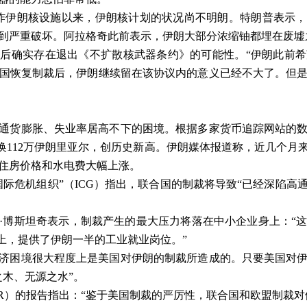
炸伊朗核设施以来，伊朗核计划的状况尚不明朗。特朗普表示，
到严重破坏。阿拉格奇此前表示，伊朗大部分浓缩铀都埋在废墟
后确实存在退出《不扩散核武器条约》的可能性。“伊朗此前
国恢复制裁后，伊朗继续留在该协议内的意义已经不大了。但
通货膨胀、失业率居高不下的困境。根据多家货币追踪网站的
换
112
万伊朗里亚尔，创历史新高。伊朗媒体报道称，近几个月
住房价格和水电费大幅上涨。
国际危机组织”（
ICG
）指出，联合国的制裁将导致
“
已经深陷高
·博斯坦奇表示，制裁产生的最大压力将落在中小企业身上：“
上，提供了伊朗一半的工业就业岗位。
”
济困境很大程度上是美国对伊朗的制裁所造成的。只要美国对
之木、无源之水”。
R
）的报告指出：
“
鉴于美国制裁的严厉性，联合国和欧盟制裁对