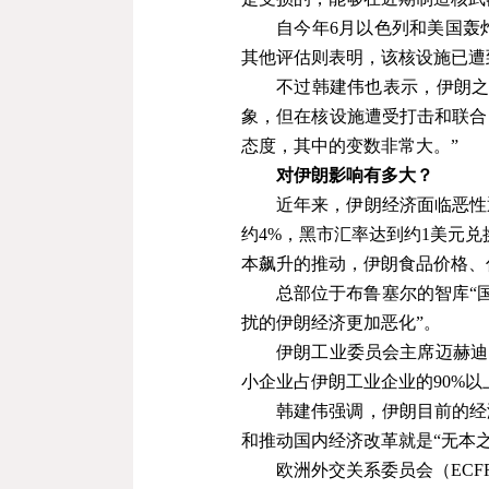
自今年
6
月以色列和美国轰
其他评估则表明，该核设施已遭
不过韩建伟也表示，伊朗之
象，但在核设施遭受打击和联合
态度，其中的变数非常大。”
对伊朗影响有多大？
近年来，伊朗经济面临恶性
约
4%
，黑市汇率达到约
1
美元兑
本飙升的推动，伊朗食品价格、
总部位于布鲁塞尔的智库“
扰的伊朗经济更加恶化
”
。
伊朗工业委员会主席迈赫迪
小企业占伊朗工业企业的
90%
以
韩建伟强调，伊朗目前的经
和推动国内经济改革就是“无本
欧洲外交关系委员会（
ECF