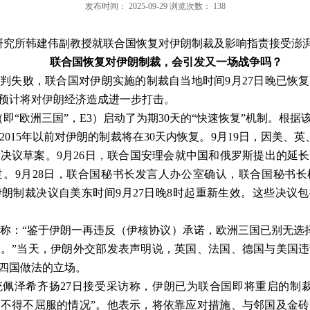
发布时间：
2025-09-29
浏览次数：
138
研究所韩建伟副教授就联合国恢复对伊朗制裁及影响指责接受澎
联合国恢复对伊朗制裁，会引发又一场战争吗？
谈判失败，联合国对伊朗实施的制裁自当地时间
9
月
27
日晚已恢复
预计将对伊朗经济造成进一步打击。
（即
“
欧洲三国
”
，
E3
）启动了为期
30
天的
“
快速恢复
”
机制。根据
2015
年以前对伊朗的制裁将在
30
天内恢复。
9
月
19
日，因美、英
的决议草案。
9
月
26
日，联合国安理会就中国和俄罗斯提出的延长
过。
9
月
28
日，联合国秘书长发言人办公室确认，联合国秘书长
伊朗制裁决议自美东时间
9
月
27
日晚
8
时起重新生效。这些决议包
称：
“
鉴于伊朗一再违反（伊核协议）承诺，欧洲三国已别无选
效。
”
当天，伊朗外交部发表声明说，英国、法国、德国与美国违
四国做法的立场。
统佩泽希齐扬
27
日接受采访称，伊朗已为联合国即将重启的制
们不得不屈服的情况
”
。他表示，将依靠应对措施、与邻国及金砖