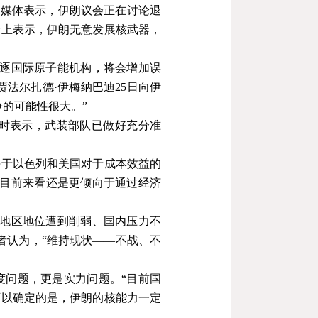
朗媒体表示，伊朗议会正在讨论退
会上表示，伊朗无意发展核武器，
逐国际原子能机构，将会增加误
贾法尔扎德
·
伊梅纳巴迪
25
日向伊
争的可能性很大。
”
时表示，武装部队已做好充分准
决于以色列和美国对于成本效益的
以目前来看还是更倾向于通过经济
其地区地位遭到削弱、国内压力不
者认为，“维持现状——不战、不
度问题，更是实力问题。“目前国
可以确定的是，伊朗的核能力一定