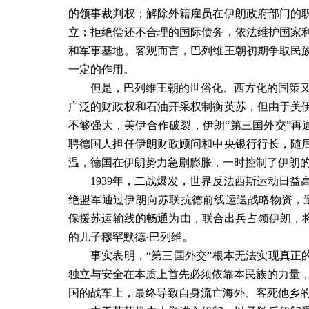
的领事裁判权；解除外籍雇员在伊朗政府部门的
立；拒绝偿还不合理的国际债务，依法维护国家
和军事基地。客观而言，巴列维王朝初期争取民
一定的作用。
但是，巴列维王朝的世俗化、西方化的国策
广泛的财政权和石油开采权制衡英苏，但由于美
不够强大，美伊合作破裂，伊朗
“
第三国外交
”
再
聘德国人担任伊朗财政顾问和中央银行行长，随
温，德国在伊朗势力急剧膨胀，一时控制了伊朗
1939
年，二战爆发，世界反法西斯运动日益
绝盟军通过伊朗向苏联抗德前线运送战略物资，
保援苏运输线的畅通为由，联合出兵占领伊朗，
的儿子穆罕默德
·
巴列维。
事实表明，“第三国外交”根本无法实现真正
独立与安全在本质上首先必须依靠本民族的力量，
国的战车上，最终导致自身流亡海外、客死他乡