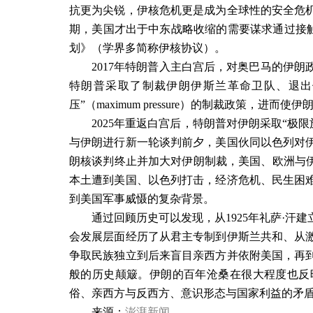
抗更为尖锐，伊核危机更是成为全球性的安全危
期，美国才出于中东战略收缩的需要谋求通过接
划》（学界多简称伊核协议）。
2017
年特朗普入主白宫后，对奥巴马的伊朗
特朗普采取了制裁伊朗伊斯兰革命卫队、退出
压
”
（
maximum pressure
）的制裁政策，进而使伊
2025
年重返白宫后，特朗普对伊朗采取
“
极限
与伊朗进行新一轮谈判前夕，美国伙同以色列对
朗核谈判终止并加大对伊朗制裁，美国、欧洲与
本土遭到美国、以色列打击，经济危机、民生困
到美国军事威慑的复杂背景。
通过回顾历史可以发现，从
1925
年礼萨
·
汗建
会发展层面经历了从君主专制到伊斯兰共和、从
争取民族独立到后来盲目亲西方并依附美国，再
般的历史颠簸。伊朗的百年沧桑在很大程度也反
俗、亲西方与反西方、意识形态与国家利益的矛
来源：
澎湃新闻