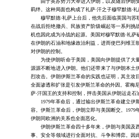
由于英苏势力大举进入伊朗，以及随后伊朗
羁绊。这种局面也构成了礼萨·汗之子穆罕默德·
穆罕默德·礼萨上台后，他先后面临英国与苏
在战后拒绝撤兵、民族资产阶级崛起等一系列挑
机也因此成为冷战的起源。美国对穆罕默德·礼萨
在伊朗的石油和地缘政治利益，进而使巴列维王
对伊朗的控制。
为使伊朗听命于美国，美国向伊朗提供了大
源源不断地进入伊朗。他们还带来了与伊朗本土
烈攻击。伊朗伊斯兰革命的实践也证明，其主攻
全面渗透和扩张是引发伊斯兰革命的外因。霍梅尼
萨·汗国王的支持和控制，抨击美国从伊朗运走石
1979
年革命后，通过输出伊斯兰革命建立伊
容。伊斯兰革命后，伊朗立即与美国断交。
1979
伊朗同欧洲的关系也全面恶化。
伊朗伊斯兰革命四十多年来，伊朗与美国及
事、安全等领域进行全面对抗、斗争和博弈。因