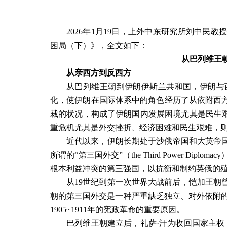
2026
年
1
月
19
日，上外中东研究所刘中民教授
困局（下）》，全文如下：
从巴列维王
从亲西方到反西方
从巴列维王朝到伊朗伊斯兰共和国，伊朗与
化，使伊朗在国际体系中的角色经历了从依附西
裁的状况，构成了伊朗国内发展困境尤其是民生
重危机尤其是外交挫折、经济困难和民生艰难，
近代以来，伊朗长期处于沙俄帝国和大英帝
所谓的
“
第三国外交
”
（
the Third Power Diplomacy
根本利益冲突的第三强国，以抗衡和制约英俄的
从
19
世纪到第一次世界大战前后，恺加王朝
朝的第三国外交是一种严重缺乏独立、对外依附
1905~1911
年的宪政革命的重要原因。
巴列维王朝建立后，礼萨·汗为收回国家主