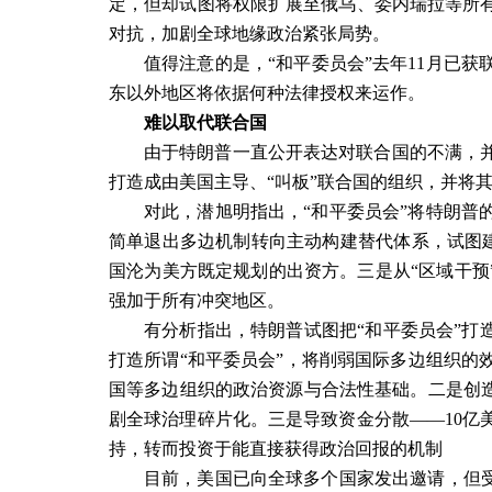
定，但却试图将权限扩展至俄乌、委内瑞拉等所
对抗，加剧全球地缘政治紧张局势。
值得注意的是，“和平委员会”去年
11
月已获
东以外地区将依据何种法律授权来运作。
难以取代联合国
由于特朗普一直公开表达对联合国的不满，
打造成由美国主导、“叫板”联合国的组织，并将
对此，潜旭明指出，“和平委员会”将特朗普
简单退出多边机制转向主动构建替代体系，试图建
国沦为美方既定规划的出资方。三是从“区域干预
强加于所有冲突地区。
有分析指出，特朗普试图把“和平委员会”打
打造所谓“和平委员会”，将削弱国际多边组织的
国等多边组织的政治资源与合法性基础。二是创造
剧全球治理碎片化。三是导致资金分散——
10
亿
持，转而投资于能直接获得政治回报的机制
目前，美国已向全球多个国家发出邀请，但受