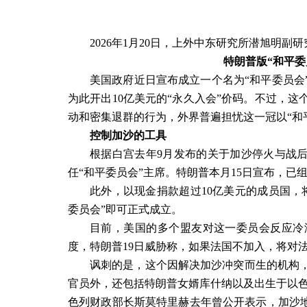
2026
年
1
月
20
日，上外中东研究所潜旭明副研
特朗普版“和平
美国政府近日宣布成立一个名为“和平委员会
为此开出
10
亿美元的“永久入会”价码。不过，
动和密集退群的行为，外界普遍担忧这一冠以“和
控制加沙的工具
根据白宫去年
9
月发布的关于加沙停火与战后
任“和平委员会”主席。特朗普本月
15
日宣布，已组
此外，以现金捐款超过
10
亿美元的成员国，
委员会”即可正式成立。
目前，美国的多个盟友对这一委员会反应冷
度，特朗普
19
日威胁称，如果法国不加入，将对
讽刺的是，这个因解决加沙冲突而生的机构
官员外，还包括特朗普女婿库什纳以及出生于以色
色列财政部长斯莫特里赫去年曾公开表示，加沙地