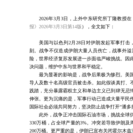
2026
年
3
月
3
日，上外中东研究所丁隆教授在
报》
2026
年
3
月
3
日第
14
版
），全文如下：
美国与以色列
2
月
28
日对伊朗发起军事打击
刻。战争不仅造成伊朗大量人员伤亡，战事外溢
险，世界经济复苏发展进一步面临严峻挑战。因
决问题，维护中东与世界和平稳定。
最为显著的影响是，战争后果极为惨烈。美
导人及数十名高级官员被击杀。如此假谈真打、不
践踏，充分暴露霸权主义和单边主义已到肆无忌惮
伸张。更为沉痛的是，军事行动已造成大量平民
国际社会必须共同努力，坚决防止战争打开“潘多
此外，战争正冲击国际石油市场，挑战全球
330
万桶，占全球产量的
3%
。冲突若导致伊朗及
200
万桶。更严重的是，伊朗已宣布关闭霍尔木兹