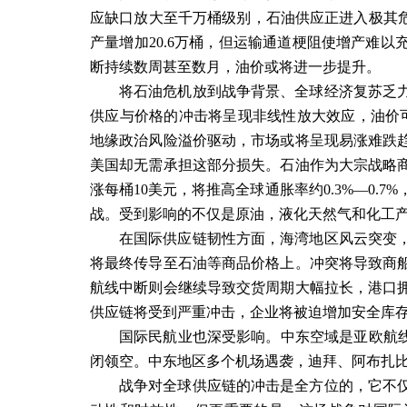
应缺口放大至千万桶级别，石油供应正进入极其
产量增加
20.6
万桶，但运输通道梗阻使增产难以
断持续数周甚至数月，油价或将进一步提升。
将石油危机放到战争背景、全球经济复苏乏
供应与价格的冲击将呈现非线性放大效应，油价
地缘政治风险溢价驱动，市场或将呈现易涨难跌
美国却无需承担这部分损失。石油作为大宗战略
涨每桶
10
美元，将推高全球通胀率约
0.3%—0.7%
战。受到影响的不仅是原油，液化天然气和化工
在国际供应链韧性方面，海湾地区风云突变
将最终传导至石油等商品价格上。冲突将导致商
航线中断则会继续导致交货周期大幅拉长，港口
供应链将受到严重冲击，企业将被迫增加安全库
国际民航业也深受影响。中东空域是亚欧航线
闭领空。中东地区多个机场遇袭，迪拜、阿布扎
战争对全球供应链的冲击是全方位的，它不