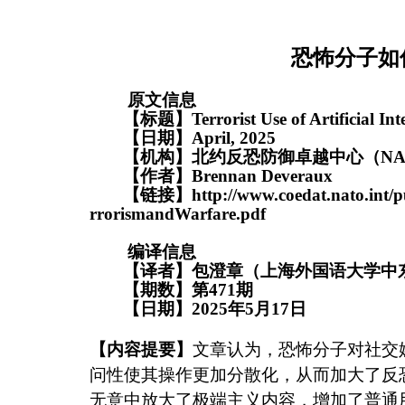
恐怖分子如
原文信息
【标题】
Terrorist Use of Artificial I
【日期】
April
, 2025
【机构】
北约反恐防御卓越中心（
NA
【作者】
Brennan Deveraux
【链接】
http://www.coedat.nato.int/
rrorismandWarfare.pdf
编译信息
【译者】包澄章（上海外国语大学中
【期数】第
471
期
【日期】
2025
年
5
月
17
日
【内容提要】
文章认为，恐怖分子对社交
问性使其操作更加分散化，从而加大了反
无意中放大了极端主义内容，增加了普通