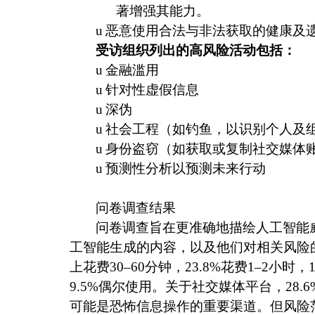
著增强其能力。
u
恶意使用合法与非法获取的健康及
受访组织列出的高风险活动包括：
u
金融滥用
u
针对性虚假信息
u
深伪
u
社会工程（如钓鱼，以识别个人及
u
身份盗窃（如获取或复制社交媒体
u
预测性分析以预测未来行动
问卷调查结果
问卷调查旨在更准确地描绘人工智能
工智能生成的内容，以及他们对相关风险
上花费
30‒60
分钟，
23.8%
花费
1‒2
小时，
9.5%
偶尔使用。关于社交媒体平台，
28.6
可能是恐怖信息操作的重要渠道。但风险