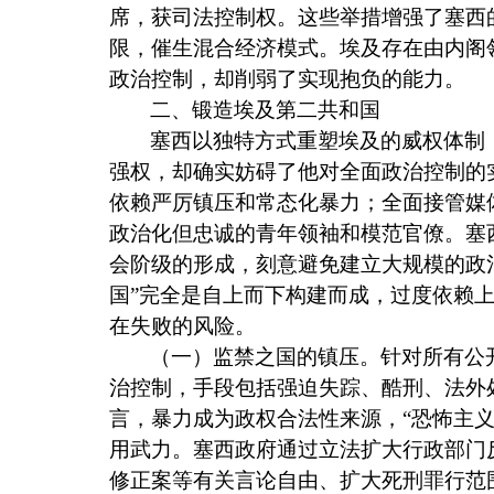
席，获司法控制权。这些举措增强了塞西
限，催生混合经济模式。埃及存在由内阁
政治控制，却削弱了实现抱负的能力。
二、锻造埃及第二共和国
塞西以独特方式重塑埃及的威权体制
强权，却确实妨碍了他对全面政治控制的
依赖严厉镇压和常态化暴力；全面接管媒
政治化但忠诚的青年领袖和模范官僚。塞
会阶级的形成，刻意避免建立大规模的政
国”完全是自上而下构建而成，过度依赖
在失败的风险。
（一）监禁之国的镇压。针对所有公
治控制，手段包括强迫失踪、酷刑、法外
言，暴力成为政权合法性来源，“恐怖主
用武力。塞西政府通过立法扩大行政部门
修正案等有关言论自由、扩大死刑罪行范