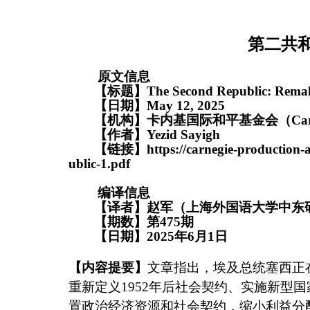
第二共
原文信息
【标题】
The Second Republic: Remak
【日期】
May 12
, 2025
【机构】
卡内基国际和平基金会（
Car
【作者】
Yezid Sayigh
【链接】
https://carnegie-productio
ublic-1.pdf
编译信息
【译者】赵军（上海外国语大学中东
【期数】第
475
期
【日期】
2025
年
6
月
1
日
【内容提要】
文章指出，埃及总统塞西正
重新定义
1952
年后社会契约、实施新型国
置政治经济资源和社会契约，缩小利益分