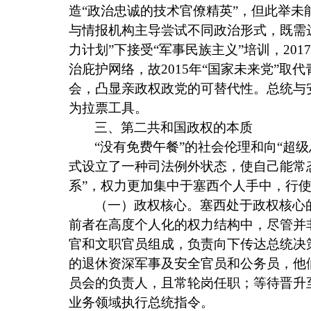
造“政治忠诚的技术官僚精英”，但此举
与情报机构主导尝试不同政治形式，既需
力计划”下接受“军事民族主义”培训，
2017
治庇护网络，故
2015
年“国家未来党”取
会，凸显亲政权政党的可替代性。总统与
为拉票工具。
三、第二共和国政权的本质
“没有免费午餐”的社会伦理和向“超
式设立了一种司法例外状态，使自己能常
系”，权力更加集中于塞西个人手中，行
（一）政权核心。塞西处于政权核心
前者在高度个人化的权力结构中，尽管并
官和文职官员组成，负责向下传达总统决
的退休资深军事及安全官员和公务员，他
员会的负责人，且常轮岗任职；等待晋升
业务领域执行总统指令。