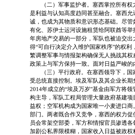
（二）军事监护者。塞西掌控所有权
是利益与认知高度趋同甚至融合。塞西允
诚，也成为其物质和意识形态基础。尽管
有化、苏伊士运河设施租赁给阿联酋等举
年房地产交易的一部分，军队也被迫交出
得“可自行决定介入维护国家秩序”的权
繁调整军事与情报架构确保无人挑战其权
政策上与军方保持一致。面对日益严峻的
（三）平行政府。在塞西领导下，国
受总统直接控制。埃及军队及其企业长期
2014
年成立的“埃及万岁”基金由军方将
构主导，军队工程局管理大量政府基建项
益权；空军机构成为国家唯一小麦进口商
部门。两者既合作又竞争，塞西的权力促
员会常架空部委，军方和情报官员渗透各
加剧公私界限模糊，国家收入日益被政权