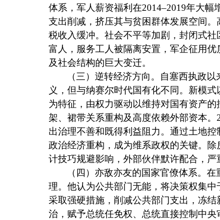
体系，军人薪资福利在
2014‒2019
年大幅
支出削减，挤压其与贫困群体发展空间。
税收入缓冲。社会不平等加剧，封闭式社
富人，服务工人被隔离安置，军企征用优
及社会结构的巨大变迁。
（三）逆转经济方向。自塞西执政以
义，但与纳赛尔时代国有化不同。新模式
为特征，由权力驱动以维持对国有资产的
架、裙带关系重构及高度依赖外部资本。
出治理不善和既得利益阻力。通过土地控
政治经济重构，成为维系政权的关键。除
计技巧规避影响，外部伙伴默许配合，严
（四）亦敌亦友的国家官僚体系。在
理。他认为公共部门无能，将决策权集中
采取强硬措施，削减公共部门支出，冻结
治，赋予总统任免权、总统直接控制中央