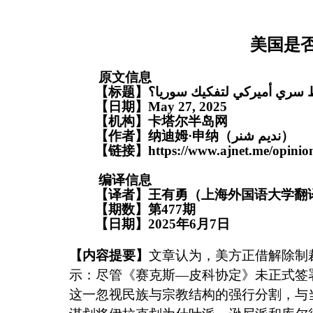
美国是
原文信息
【标题】
سري أميركي لتفكيك سوريا؟
【日期】
May 27
, 2025
【机构】
卡塔尔半岛网
【作者】
纳迪姆
·
申纳（
نديم شنر
）
【链接】
编译信息
【译者】王有勇（上海外国语大学翻
【期数】第
477
期
【日期】
2025
年
6
月
7
日
【内容提要】
文章认为，美方正借解除制
示：尽管《赛克斯
—
皮科协定》未正式签
这一忽视民族与宗教结构的强行分割，与