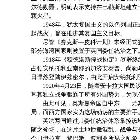
尔德勋爵，明确表示支持在巴勒斯坦建立
颗火星。
1948
年，犹太复国主义的以色列国正
起战火，旨在推进其复国主义目标。
尽管《赛克斯—皮科计划》未经正式
部分海湾国家则被置于英国委任统治之下
1918
年《穆德洛斯停战协定》签署终
占领安纳托利亚南部的加济安泰普、尚勒
日悍然登陆伊兹密尔，由此开启安纳托利
1920
年
4
月
23
日，随着安卡拉大国民
耳其独立战争驱逐了所有外国势力，为现
由此可见，奥斯曼帝国自中东——尤
局，而西方国家实为这场动荡的主要推手
英法两国通过其委任统治体系掌控该
随之登场，在这片土地播撒混乱、战争与
今日伊拉克、黎巴嫩、叙利亚所见之乱象