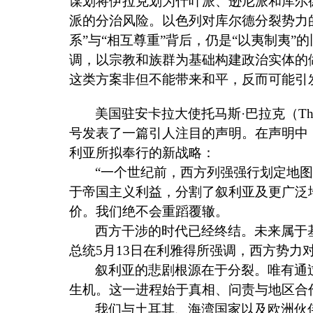
谋划将伊拉克划为什叶派、逊尼派和库尔
派的分治风险。以色列对库尔德分裂势力
系
”
与
“
相互尊重
”
背后，仍是
“
以夷制夷
”
的
调，以宗教和族群为基础构建政治实体的
这类方案非但不能带来和平，反而可能引
美国驻安卡拉大使托马斯·巴拉克（
Th
号发表了一篇引人注目的声明。在声明中
利亚所拟奉行的新战略：
“一个世纪前，西方列强强行划定地
于帝国主义利益，分割了叙利亚及更广泛
价。我们绝不会重蹈覆辙。
西方干涉的时代已经终结。未来属于
总统
5
月
13
日在利雅得所强调，西方势力
叙利亚的悲剧根源在于分裂。唯有通
生机。这一进程始于真相、问责与地区合
我们与土耳其、海湾国家以及欧洲伙