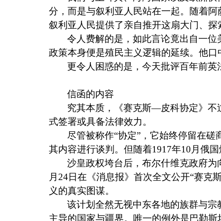
分，而是与叙利亚人民站在一起。随着阿
叙利亚人民提供了亲自推开这扇大门、探
令人费解的是，如此言论竟出自一位
政策本身便是殖民主义逻辑的延续。他口
更令人困惑的是，今天批评百年前英
信函的内容
究其本质，《赛克斯—皮科协定》不
式签署或具备法律效力。
尽管被称作“协定”，它始终停留在磋
其内容进行谈判。但随着
1917
年
10
月俄国
沙皇政权垮台后，布尔什维克政府为
月
24
日在《消息报》首次全文公开“赛克
义的真实图谋。
该计划全然无视中东各地的族群与宗
主导的国家与疆界。唯一的例外是巴勒斯