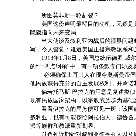
所图莫非新一轮割裂？
美国这份声明最醒目的动机，无疑是
隐隐指向未来变局。
当大使谈及叙利亚内战后的疆界问题
写，令人警觉：难道美国正借宗教派系和
1918
年
1
月
8
日，美国总统伍德罗·威
的“十四点纲领”中，有一项条款专门涉及
“必须确保土耳其人在现今奥斯曼帝
他民族获得充分的自主发展权利，并承诺
倘若托马斯·巴拉克的用意是复述类
现有民族国家架构，以宗教或族群为基础
看看伊拉克的局势便可见一斑：该国
叙利亚，也有可能按照阿拉伯人、德鲁兹
派等族群和教派重新划界。
以色列近期针对叙利亚德鲁兹人以及