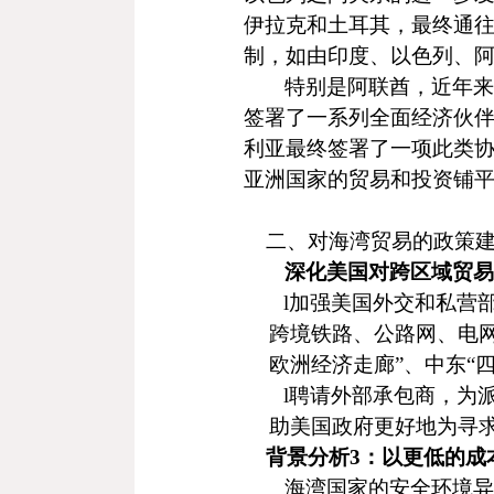
伊拉克和土耳其，最终通
制，如由印度、以色列、阿
特别是阿联酋，近年来
签署了一系列全面经济伙
利亚最终签署了一项此类
亚洲国家的贸易和投资铺
二、对海湾贸易的政策
深化美国对跨区域贸易
l
加强美国外交和私营
跨境铁路、公路网、电
欧洲经济走廊”、中东“
l
聘请外部承包商，为
助美国政府更好地为寻
背景分析
3
：以更低的成
海湾国家的安全环境异