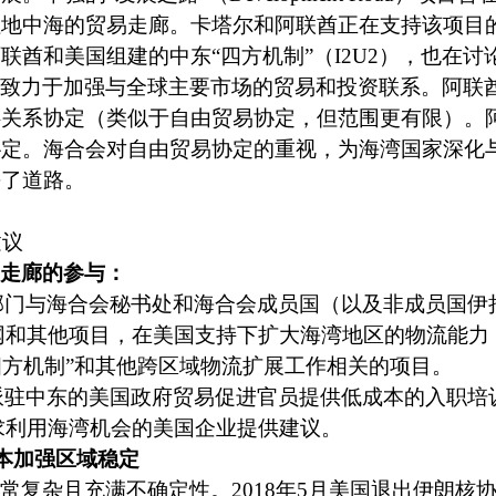
往地中海的贸易走廊。卡塔尔和阿联酋正在支持该项目
联酋和美国组建的中东“四方机制”（
I2U2
），也在讨
致力于加强与全球主要市场的贸易和投资联系。阿联
伴关系协定（类似于自由贸易协定，但范围更有限）。
协定。海合会对自由贸易协定的重视，为海湾国家深化
平了道路。
建议
走廊的参与：
部门与海合会秘书处和海合会成员国（以及非成员国伊
网和其他项目，在美国支持下扩大海湾地区的物流能力
四方机制”和其他跨区域物流扩展工作相关的项目。
派驻中东的美国政府贸易促进官员提供低成本的入职培
求利用海湾机会的美国企业提供建议。
本加强区域稳定
常复杂且充满不确定性。
2018
年
5
月
美国退出伊朗核