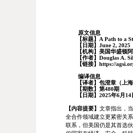
原文信息
【标题】
A Path to a S
【日期】
June 2
, 2025
【机构】
美国华盛顿阿
【作者】
Douglas A. Si
【链接】
https://agsi.o
编译信息
【译者】包澄章（上海
【期数】第
480
期
【日期】
2025
年
6
月
14
【内容提要】
文章指出，
全合作领域建立更紧密关
联系，但美国仍是其首选