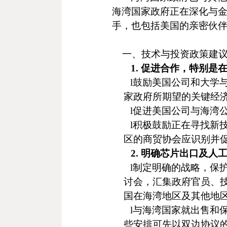
海湾国家政府正在深化与
手，也包括美国的亲密伙
一、技术与投资政策建
1
.
促进合作，特别是
l
鼓励美国公司和大学
家政府所期望的关键经
l
促进美国公司与海湾
l
积极鼓励正在寻找新
区的商贸协会应识别并
2
.
明确芯片出口及人
l
制定明确的战略，保
讨会，汇集政府官员、
国在海湾地区及其他地
l
与海湾国家就出售和
些安排可先以双边协议