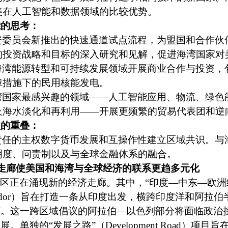
美在人工智能和数据领域的比较优势。
能的思考：
资委员会新推出的快速通道试点流程，为盟国和合作伙
的投资战略和目标的深入研究和见解，促进海湾国家对
海湾能源转型和可持续发展领域开展商业合作与投资，
障措施下的民用核能发电。
湾国家最感兴趣的领域
——
人工智能应用、物流、绿色
及海水淡化和再利用
——
开展更频繁的贸易代表团和逆
益的重叠：
责任的主权数字货币发展和互操作性建立区域共识。与
明度、问责制以及与全球金融体系的融合。
走廊使美国和海湾与全球经济的联系更趋多元化
区正在涌现新的经济走廊。其中，“印度—中东—欧洲
dor
）旨在打造一条从印度出发，横跨印度洋和阿拉伯
廊。这一跨区域倡议的阿拉伯—以色列部分将面临政治
展。单独的“发展之路”（
Development Road
）项目旨