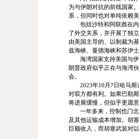
为与伊朗对抗的前线国家
系，但同时也对单纯依赖
包括沙特和阿联酋在内
了外交关系，并开展了独
由美国主导的、以制裁为
兹海峡、曼德海峡和苏伊
海湾国家支持美国与伊
朗普政府似乎正在与海湾
会。
2023
年
10
月
7
日哈马
斯
对双方都有利。如果巴勒
将进展缓慢，但似乎更愿
一年多来，控制也门北
及其他运输成本增加。胡
巨额收入，而胡塞武装对