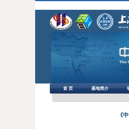
首 页
基地简介
《中