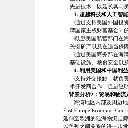
先进技术，以延长其与
3
.
超越科技和人工智
l
通过支持美国外国投
湾国家主权财富基金）
l
鼓励美国私营部门在
关键矿产以及在适当保
l
通过美国商务部在海
基础设施、粮食安全以
4
.
利用美国和中国利
l
支持外交接触，就负
术开发商合作，促进透
背景分析
2
：贸易和物流
海湾地区内部及周边地
East-Europe Economic Corri
延伸至欧洲的陆海物流走
以色列之间关系的进一步发