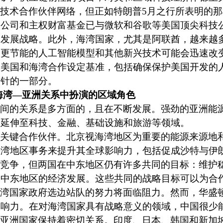
技术合作伙伴网络，但正如特朗普
5
月之行所表明的那
技公司和主权财富基金已与微软和谷歌等美国顶尖科技
的发展战略。此外，海湾国家，尤其是阿联酋，越来越
。更节能的人工智能模型和其他新兴技术可能会迅速改
为美国和海湾合作设定基准，包括确保保护美国开发的
方针的一部分。
海湾—亚洲关系中扮演的区域角色
间的关系是多方面的，且在不断发展。强劲的亚洲能
已延伸至科技、金融、基础设施和旅游等领域。
关键合作伙伴。北京视海湾地区为重要的能源来源地
海湾地区事务来提升其全球影响力，包括促成沙特与伊
竞争，但两国在中东地区仍有许多共同的目标：维护
个中东地区的经济发展。这些共同的战略目标可以为合
湾国家政府选边站队的努力将面临阻力。然而，华盛
影响力。在对海湾国家具有战略意义的领域，中国很少
亚洲国家保持着密切关系。印度、日本、韩国和新加