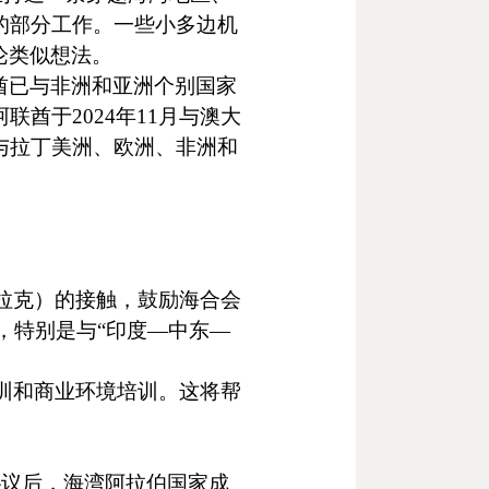
的部分工作。一些小多边机
论类似想法。
酋已与非洲和亚洲个别国家
阿联酋于
2024
年
11
月与澳大
与拉丁美洲、欧洲、非洲和
拉克）的接触，鼓励海合会
，特别是与“印度—中东—
训和商业环境培训。这将帮
协议后，海湾阿拉伯国家成