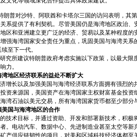
技及文化等领域深化合作提出具体政策建议。
特朗普对沙特、阿联酋和卡塔尔三国的访问表明，其
的关系提供了有利契机。尽管美国仍是海湾地区政治、
该地区和亚洲建立更广泛的经济、贸易以及某种程度的
和增强海湾国家安全责任为重点，巩固美国与海湾关系
延续至下一代。
研究所建议特朗普政府考虑实施以下政策，以最大限
影响力。
海湾地区经济联系的益处不断扩大
济增长以及加强美国与海湾经济联系方面拥有强烈的
国投资来源国，美国资产在海湾国家主权财富基金投资
数海湾石油以美元交易，所有海湾国家货币都至少部分
领美国与海湾地区的合作
的技术目标，并通过资助、开发和部署新技术，积极
导者。电动汽车、数据中心、先进制造业甚至太空等新
键矿产供应链韧性的项目，对美和区域科技经济体都至