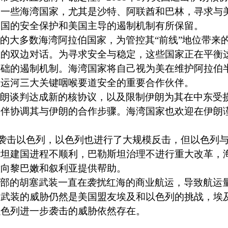
。一些海湾国家，尤其是沙特、阿联酋和巴林，寻求与
美国的安全保护和美国主导的遏制机制有所保留。
的大多数海湾阿拉伯国家，为管控其“前线”地位带来
立的双边对话。为寻求安全与稳定，这些国家正在平衡
基础的遏制机制。海湾国家将自己视为美在维护阿拉伯
士运河三大关键咽喉要道安全的重要合作伙伴。
朗谈判达成新的核协议，以及限制伊朗为其在中东受
伙伴协调其与伊朗的合作步骤。海湾国家也欢迎在伊朗
袭击以色列，以色列也进行了大规模反击，但以色列
斯坦建国进程不顺利，巴勒斯坦治理不进行重大改革，
意向黎巴嫩和叙利亚提供帮助。
部的胡塞武装一直在袭扰红海的商业航运，导致航运
塞武装的威胁仍然是美国盟友埃及和以色列的挑战，埃
以色列进一步袭击的威胁依然存在。