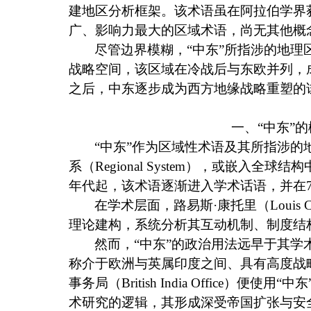
建地区分析框架。该术语虽在阿拉伯学界
广、影响力最大的区域术语，尚无其他概
尽管边界模糊，“中东”所指涉的地
战略空间，该区域在冷战后与东欧并列，
之后，中东逐步成为西方地缘战略重塑的
一、“中东”
“中东”作为区域性术语及其所指涉
系（
Regional System
），或嵌入全球结构
年代起，该术语逐渐进入学术话语，并在
在学术层面，路易斯·康托里（
Louis C
理论建构，系统分析其互动机制、制度结
然而，“中东”的政治用法远早于其学
称介于欧洲与英属印度之间、具有高度战
事务局（
British India Office
）便使用“中
术研究的逻辑，其形成深受帝国扩张与安