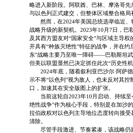
略进入新阶段。阿联酋、巴林、摩洛哥先
与以色列正式建交，但整体区域整合格局
然而，在
2024
年美国总统选举临近、
战略升级的新契机。
2023
年
10
月
7
日，巴
及其西方盟友对“国家安全”与区域主导
开具有“种族灭绝性”特征的战争，并在约
东”战略主要乃至唯一障碍——巴勒斯坦
但美以联盟显然已决定抓住此次“历史性机
2024
年底，随着叙利亚巴沙尔·阿萨
示不将“以色列”视为敌人，也未反对其
口，加速其在安全版图上的扩张。
当前这轮自
2023
年
10
月启动、持续至
绝性战争”作为核心手段，特别是在加沙的
拉伯政权对以色列主导地位态度转向接受
清除。
尽管手段激进、节奏紧凑，该战略仍