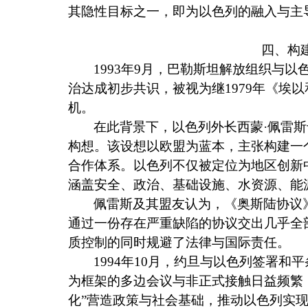
其隐性目标之一，即为以色列的融入与主
四、构
1993
年
9
月，巴勒斯坦解放组织与以
治达成初步共识，被视为继
1979
年《埃以
机。
在此背景下，以色列外长西蒙·佩雷斯
构想。该设想以欧盟为蓝本，主张构建一个
合作体系。以色列不仅被定位为地区创新
涵盖安全、政治、基础设施、水资源、能
佩雷斯及其盟友认为，《奥斯陆协议
通过一份存在严重缺陷的协议交出几乎全
质控制的同时规避了法律与国际责任。
1994
年
10
月，约旦与以色列签署和平条
为框架的多边会议与非正式接触日益频繁
化”营造政策与社会基础，推动以色列实