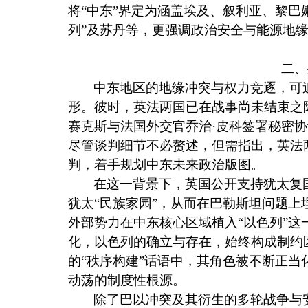
将“中东”界定为涵盖埃及、叙利亚、黎巴
列”及苏丹等，更强调政治安全与能源地
二、
中东地区的地缘冲突与权力竞逐，可
形。彼时，英法两国已在战事尚未结束之
赛克斯与法国外交官乔治·皮科签署秘密
尽管谈判细节不必赘述，但需指出，英法
判，着手规划中东未来政治版图。
在这一背景下，英国公开支持犹太复
犹太“民族家园”，从而在巴勒斯坦问题
外部势力在中东核心区域植入“以色列”这
化，以色列的确立与存在，始终构成制约
的“秩序构建”话语中，其角色被不断正
动荡的制度性根源。
除了巴以冲突及其衍生的多轮战争与