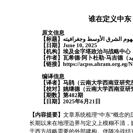
谁在定义中东
原文信息
【标题】
هوم الشرق الأوسط وجغرافيته
【日期】
June 10
, 2025
【机构】
埃及金字塔政治与战略中心
【作者】
瓦希德
·
阿卜杜勒
·
马吉德（
د
【链接】
https://acpss.ahram.org.eg/
编译信息
【译者】马鹃（云南大学西南亚研究
【校对】姚继德（云南大学西南亚研
【期数】第
482
期
【日期】
2025
年
6
月
21
日
【内容提要】
文章系统梳理
“
中东
”
概念的
长期以来在地理边界与定义上模糊不清，
于西方战略需要的外部建构。伴随冷战结