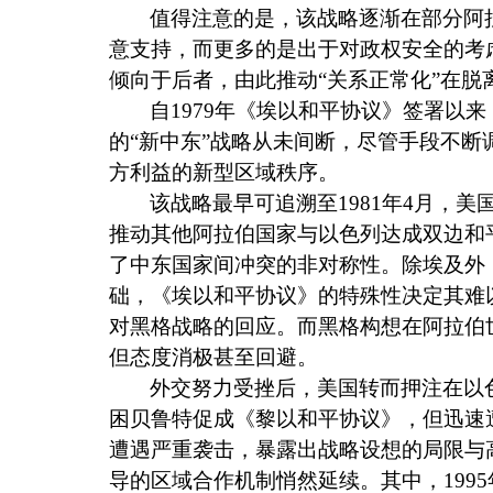
值得注意的是，该战略逐渐在部分阿
意支持，而更多的是出于对政权安全的考
倾向于后者，由此推动“关系正常化”在脱
自
1979
年《埃以和平协议》签署以来
的“新中东”战略从未间断，尽管手段不
方利益的新型区域秩序。
该战略最早可追溯至
1981
年
4
月，美
推动其他阿拉伯国家与以色列达成双边和
了中东国家间冲突的非对称性。除埃及外
础，《埃以和平协议》的特殊性决定其难
对黑格战略的回应。而黑格构想在阿拉伯
但态度消极甚至回避。
外交努力受挫后，美国转而押注在以
困贝鲁特促成《黎以和平协议》，但迅速
遭遇严重袭击，暴露出战略设想的局限与
导的区域合作机制悄然延续。其中，
1995