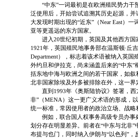
“中东”一词最初是在欧洲殖民势力
泛使用后，开始尝试追溯其历史起源，并
大发现时期出现的“近东”（
Near East
）一
亚等更遥远的东方国家。
进入
20
世纪初期，英国及其他西方国
1921
年，英国殖民地事务部在温斯顿·丘吉
Department
），标志着该术语被纳入英国
外约旦和伊拉克，尚未涵盖后来的“中东”
括东地中海与欧洲之间的若干国家，如叙
北非国家除埃及外多被排除在外，这一界
直到
1993
年《奥斯陆协议》签署，西
非”（
MENA
）这一更广义术语的形成，以
统一标准，常因使用者的政治立场、战略
例如，联合国人权事务高级专员办事
划分存在明显差异。前者在“中东与北非
布提与也门，同时纳入伊朗与“以色列”