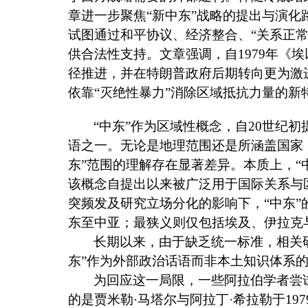
章进一步聚焦
“
新中东
”
战略的提出与演化
试图通过和平协议、经济整合、
“
关系正
供合法性支持。文章强调，
自
1979
年《
埃
径推进，并在特朗普政府后期转向更为激
依靠
“
灭绝性暴力
”
消除区域抵抗力量的新
“中东”作为区域性概念，自
20
世纪初
语之一。无论是地理范围还是所涵盖国家
东”范围的理解存在显著差异。本质上，“
该概念自提出以来被广泛用于国际关系与
突频发及研究立场分化的影响下，“中东
东至中亚；最狭义则仅包括埃及、伊拉克
长期以来，由于缺乏统一标准，相关
东”作为外部政治话语而非本土知识体系
为回应这一局限，一些阿拉伯学者尝
的是贾米勒·马塔尔与阿拉丁·希拉勒于
197