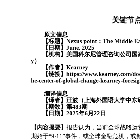
关键节
原文信息
【标题】
Nexus point
：
The Middle Eas
【日期】
June
, 2025
【机构】
美国科尔尼管理咨询公司国
y
）
【作者】
Kearney
【链接】
https://www.kearney.com/doc
he-center-of-global-change-kearney-foresi
编译信息
【译者】汪波（上海外国语大学中东
【期数】第
483
期
【日期】
2025
年
6
月
22
日
【内容提要】
报告认为，当前全球战略运
期始于
“
9
·
11
”
事件，或全球金融危机，或