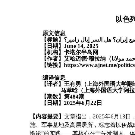
以色
原文信息
【标题】
ع إيران؟ هل السر إيال زامير؟
【日期】
June 14
, 2025
【机构】
卡塔尔半岛网
【作者】
艾哈迈德
·
穆拉纳（
حمد مولانا
【链接】
编译信息
【译者】王有勇（上海外国语大学翻
马萃晗（上海外国语大学阿拉
【期数】第
484
期
【日期】
2025
年
6
月
22
日
【内容提要】
文章指出，
2025
年
6
月
13
日
施、军事基地及高层居所，标志着以伊战
慑论
”
的实践
——
其核心在于先发制人、