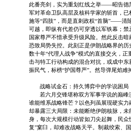
此番亮剑，实为重划红线之举——昭告德
军对革命卫队高层及核科学家的斩首，已
施等“四肢”，而是直刺政权“首脑”——
可越，即纵有代差仍可穿透以军铁幕；禁
国家尊严不惜承受升级风险。然此反击暗
恐致局势失控。此刻正是伊朗战略界的历
数十年“代理人战争”模式的直接交火，正
击与特工行动构成的混合对抗，或成中东
振民气，标榜“护国尊严”。然导弹尾焰
战略试金石：持久博弈中的学说困局
若六月交锋堪称双方军事学说的巅峰
谁能维系战略锋芒？以色列虽展现硬实力
却暴露三大局限：未能断绝伊朗核脉，未
身，每次大规模行动皆如刀尖起舞，民众
复”窠臼，却难改战略天平。制裁绞索、