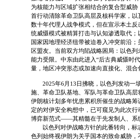
为核能力与区域扩张相结合的复合型威胁
首行动清除革命卫队高层及核科学家，以
数十年代理人战争模式，但在宣示本土反
统威慑模式被精算打击与认知渗透取代；
国家因地理经济纽带被迫卷入冲突前沿；
区盟友。当前双方均陷战略困局：以色列
能力受限。中东由此进入
“
后古典威慑时
量，地区冲突形态或加速向直接化、混合
2025
年
6
月
13
日拂晓，以色列发动一
施、革命卫队基地、军队与革命卫队高层
伊朗核计划多年忧患累积所催生的战略筹
定的对伊安全构想中，已可窥见为此次行
博弈新范式——其精髓在于先发制人、系
以色列对伊战略方针的此番转向，标
色列始终视伊朗为关乎国本的致命威胁，