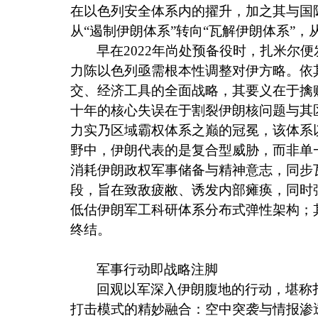
在以色列安全体系内的擢升，加之其与国
从“遏制伊朗体系”转向“瓦解伊朗体系”，
早在
2022
年尚处预备役时，扎米尔便
力陈以色列亟需根本性调整对伊方略。依
交、经济工具的全面战略，其要义在于擒
十年的核心失误在于割裂伊朗核问题与其
力实乃区域霸权体系之巅的冠冕，该体系
野中，伊朗代表的是复合型威胁，而非单
消耗伊朗政权军事储备与精神意志，同步
段，旨在致敌疲敝、诱发内部瘫痪，同时
低估伊朗军工科研体系分布式弹性架构；
终结。
军事行动即战略注脚
回观以军深入伊朗腹地的行动，堪称
打击模式的精妙融合：空中突袭与情报渗