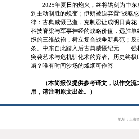
2025
年夏日的炮火，终将镌刻为中东
到主动制胜的蜕变；伊朗被迫弃置“战略
律：古典威慑已逝，克制忍让成明日黄花
科技脊梁与军事神经的战略价值，远胜单
织的三维战袍，树立复合战争新典范；反
条。中东自此踏入后古典威慑纪元——强
突袭艺术与危机驯化术的弈者。历史终极
瞬？唯有时间沙场的烽烟可作答。
（本简报仅提供参考译文，以作交流
用，请注明原文出处。）
地址：上海市大连