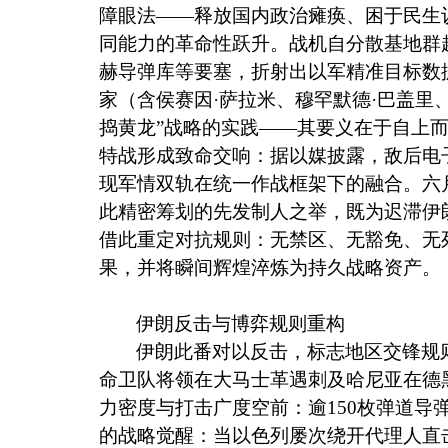
障眼法——释放国内政治瘫痪、困于民生
同能力的革命性跃升。战机自分散基地群
赫导弹库等要塞，折射出以军精准目标数
家（含侯赛因·萨拉米、穆罕默德·巴盖里
捣黄龙”战略的实践——其要义在于自上
特战形成致命交响：据以媒披露，敌后电
现军情双轨在统一作战框架下的融合。六
此精密筹划的先发制人之举，既为迟滞伊
借此重定对抗规则：无禁区、无豁免、无
果，并将瞬间辉煌淬炼为持久战略资产。
伊朗反击与博弈规则重构
伊朗此番对以反击，标志地区交锋规
命卫队将领在大马士革遇刺及哈尼亚在德
力密度与打击广度空前：逾
150
枚弹道导
的战略觉醒：当以色列屡次绕开代理人直