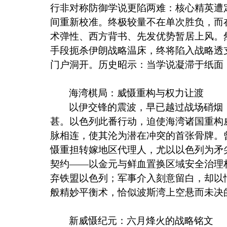
行非对称防御学说更陷两难：核心精英遭
间重新校准。终极较量不在单次胜负，而
术弹性、西方背书、先发优势暂居上风。
手段扼杀伊朗战略温床，终将陷入战略透
门户洞开。历史昭示：当学说凝滞于纸面
海湾棋局：威慑重构与权力让渡
以伊交锋的震波，早已越过战场硝烟
甚。以色列此番行动，迫使海湾诸国重构
脉相连，使其沦为潜在冲突的首张骨牌。
慑重担转嫁地区代理人，尤以以色列为矛
契约——以金元与鲜血置换区域安全治理
弃铁盟以色列；军事介入刻意留白，却以
般精妙平衡术，恰似波斯湾上空悬而未决
新威慑纪元：六月烽火的战略铭文