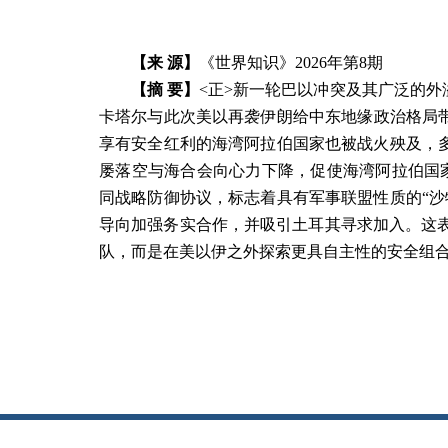
【来 源】
《世界知识》
2026
年第
8
期
【摘 要】
<
正
>
新一轮巴以冲突及其广泛的外溢
卡塔尔与此次美以再袭伊朗给中东地缘政治格局带
享有安全红利的海湾阿拉伯国家也被战火殃及，多
屡落空与海合会向心力下降，促使海湾阿拉伯国家
同战略防御协议，标志着具有军事联盟性质的“沙
导向加强务实合作，并吸引土耳其寻求加入。这
队，而是在美以伊之外探索更具自主性的安全组