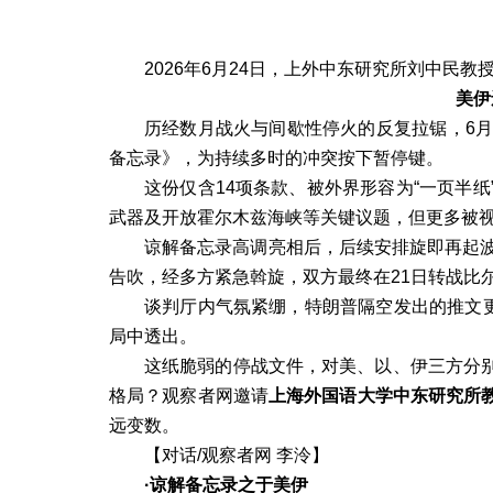
2026
年
6
月
24
日，上外中东研究所刘中民教
美伊
历经数月战火与间歇性停火的反复拉锯，
6
备忘录》，为持续多时的冲突按下暂停键。
这份仅含
14
项条款、被外界形容为
“
一页半纸
武器及开放霍尔木兹海峡等关键议题，但更多被
谅解备忘录高调亮相后，后续安排旋即再起
告吹，经多方紧急斡旋，双方最终在
21
日转战比
谈判厅内气氛紧绷，特朗普隔空发出的推文
局中透出。
这纸脆弱的停战文件，对美、以、伊三方分
格局？观察者网邀请
上海外国语大学中东研究所
远变数。
【对话
/
观察者网 李泠】
·谅解备忘录之于美伊