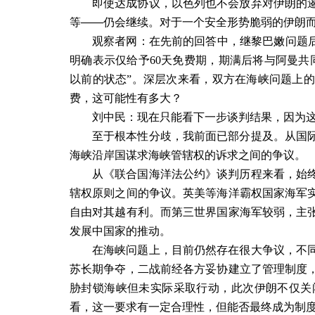
即使达成协议，以色列也不会放弃对伊朗的
等——仍会继续。对于一个安全形势脆弱的伊朗
观察者网：在先前的回答中，继黎巴嫩问题后
明确表示仅给予
60
天免费期，期满后将与阿曼共
以前的状态
”
。深层次来看，双方在海峡问题上的
费，这可能性有多大？
刘中民：现在只能看下一步谈判结果，因为
至于根本性分歧，我前面已部分提及。从国
海峡沿岸国谋求海峡管辖权的诉求之间的争议。
从《联合国海洋法公约》谈判历程来看，始
辖权原则之间的争议。英美等海洋霸权国家海军
自由对其越有利。而第三世界国家海军较弱，主
发展中国家的推动。
在海峡问题上，目前仍然存在很大争议，不
苏长期争夺，二战前经各方妥协建立了管理制度
胁封锁海峡但未实际采取行动，此次伊朗不仅关
看，这一要求有一定合理性，但能否最终成为制