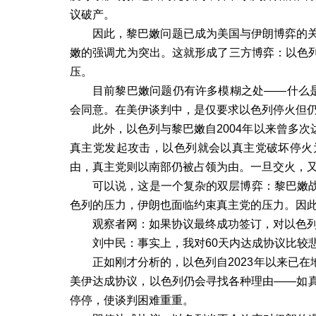
议破产。
因此，黎巴嫩问题已成为美国与伊朗博弈的
嫩的强调尤为突出。这就形成了三方博弈：以色
压。
目前黎巴嫩问题仍有许多模糊之处——什么是
会同意。在美伊谈判中，是仅要求以色列停火但
此外，以色列与黎巴嫩自
2004
年以来曾多次
真主党发起攻击，以色列就会以真主党破坏停火
由，真主党则以南部仍被占领为由。一旦交火，
可以说，这是一个复杂的双层博弈：黎巴嫩
色列的压力，伊朗也面临约束真主党的压力。因
观察者网：如果协议最终成功签订，对以色
刘中民：事实上，我对
60
天内达成协议比较
正如刚才分析的，以色列自
2023
年以来已在
美伊达成协议，以色列仍会寻找各种理由
——
如
停停，使谈判困难重重。