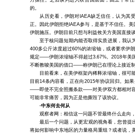
的。
从历史看，伊朗对
IAEA
缺乏信任，认为其
正。因此伊朗拒绝
IAEA
参与，是基于不信任。美
伊朗施压。伊朗目前只想与利益攸关方美国直接
至于核问题短期内能否取得实质进展，我认
400
多公斤浓度超过
60%
的浓缩铀，或者要求伊
规定
——
伊朗浓缩铀不得超过
3.67%
。
2018
年美
不断教唆美国的借口
——
称伊朗已在理论上接近
目前看来，在美伊框架内稀释浓缩铀，很可能
目前
14
条内容看，正在向
2015
年协议回归。如果
——
即使不完全照搬条款
——
对美伊双方都相对
可能非常痛苦，因为正是他撕毁了该协议。
·中东何去何从
观察者网：相信这一问题不管最终什么走向，
最后一个问题，从更宏观的视角看，您曾提出
将如何影响中东地区的力量格局重组？或者说，