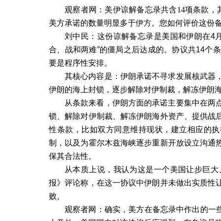
观察者网：美伊谅解备忘录共含
14
项条款，
美方承诺的数量明显多于伊方。您如何评价这份
刘中民：这份谅解备忘录是美国和伊朗在
4
合、战和两难
”
的僵局之后达成的。协议共
14
个条
要是程序性安排。
其核心内容是：伊朗承诺不寻求发展核武器
伊朗的海上封锁，逐步解除对伊制裁，解冻伊朗
从条款来看，伊朗方面的承诺主要集中在两
锁、解除对伊制裁、解冻伊朗海外资产、提供战
性条款，比如双方同意维持现状，建立相应的执
制，以及为霍尔木兹海峡逐步重新开放设立沟通
保其合法性。
从本质上说，我认为这是一个美国让步巨大
报》评论称，在这一协议中伊朗并未做出实质性
败。
观察者网：确实，美方在备忘录中作出的一些