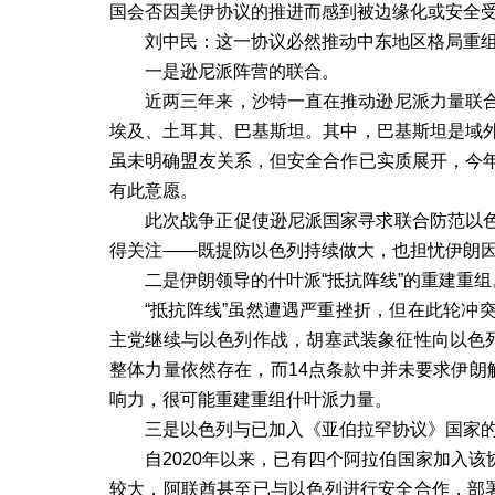
国会否因美伊协议的推进而感到被边缘化或安全
刘中民：这一协议必然推动中东地区格局重
一是逊尼派阵营的联合。
近两三年来，沙特一直在推动逊尼派力量联
埃及、土耳其、巴基斯坦。其中，巴基斯坦是域
虽未明确盟友关系，但安全合作已实质展开，今
有此意愿。
此次战争正促使逊尼派国家寻求联合防范以
得关注——既提防以色列持续做大，也担忧伊朗
二是伊朗领导的什叶派“抵抗阵线”的重建重组
“抵抗阵线”虽然遭遇严重挫折，但在此轮冲
主党继续与以色列作战，胡塞武装象征性向以色列
整体力量依然存在，而
14
点条款中并未要求伊朗
响力，很可能重建重组什叶派力量。
三是以色列与已加入《亚伯拉罕协议》国家
自
2020
年以来，已有四个阿拉伯国家加入该
较大，阿联酋甚至已与以色列进行安全合作，部