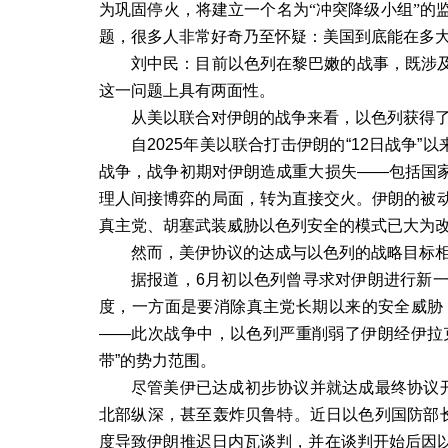
为巩固停火，将建立一个名为“冲突降级小组”的
题，很多人非常好奇乃至怀疑：美国到底能在多
刘中民：目前以色列在黎巴嫩的战事，既涉
这一问题上具有两面性。
从美以联合对伊朗的战争来看，以色列获得
自
2025
年美以联合打击伊朗的
“12
日战争
”
以
战争，战争初期对伊朗造成重大损失
——
包括国
理人间接博弈的局面，转为直接交火。伊朗的被
真主党、胡塞武装威胁以色列安全的模式已大为
然而，美伊协议的达成与以色列的战略目标
据报道，
6
月初以色列曾寻求对伊朗进行新
度，一方面是要消除真主党长期以来的安全威胁
——
此次战争中，以色列严重削弱了伊朗经伊拉
带
”
的势力范围。
尽管美伊已达成初步协议并就达成最终协议
北部纵深，甚至轰炸贝鲁特。近日以色列国防部
度导致伊朗推迟日内瓦谈判，并在谈判开始后因