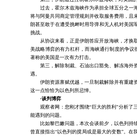
过去，霍尔木兹海峡作为承担全球五分之一
将与阿曼共同商定管理规则并收取服务费用，且
朗甚至敢于在遭受挑衅时用导弹和无人机对美国
挑战。
从协议来看，正是伊朗答应开放海峡，才换
美战略博弈的有力杠杆，而海峡通行制度的争议很
著称的美国是一次有力打击。
第三，解除制裁、石油出口豁免、解冻海外
遇。
伊朗资源禀赋优越，一旦制裁解除并有重建
这一点恰恰为以色列所忌惮。
·谈判博弈
观察者网：您刚才围绕“巨大的胜利”分析了
能遇到的问题。
比如黎巴嫩问题，本次会谈前夕，以色列持
曾直接指出“以色列的搅局或是最大的变数”。在