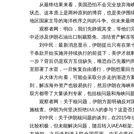
从最终结果来看，美国恐怕不会完全放弃海
状态。这本质上是两种原则的博弈，也是美伊围
地区国家主导的海洋秩序之间的斗争。但未来最
观察者网：明白，我们先静观其变，等他们
中还涉及伊朗石油出口制裁豁免、冻结资产解冻
刘中民：最新消息显示，伊朗提出只有在第
干条款开始实施并持续执行的前提下，美伊才就
一步？背后仍是双方互信缺失，唯恐自己先履约
至部署了水雷，一旦恢复自由通行，伊朗想重回
从大体方向看，可能会采取分步走的渐进方
到，解冻海外资产也较易执行，然后伊朗在海峡
双方都带了大量谈判专家，包括核问题和海峡问
观察者网：关于核问题，伊朗方面明确反对
施核查。伊朗为何坚决拒绝
IAEA
的参与？这是否
刘中民：关于伊朗核问题的谈判，在
2015
年
比较积极，但未能解决问题，随后转入
IAEA
框架
方操控。之后谈判进入联合国层面，由五个常任