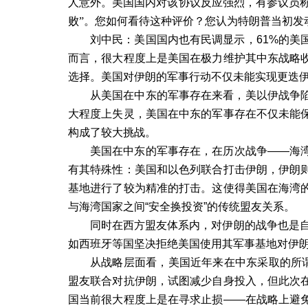
人意外。美国国内对该协议反应强烈，有参议员
败
”
。您如何看待这种评价？您认为特朗普当初发
刘中民：美国国内也有民调显示，
61%
的美
而言，很大程度上是美国在极力维护其中东战略
选择。美国对伊朗的军事行动不仅未能实现更迭
从美国在中东的军事存在来看，美以伊战争
大程度上失灵，美国在中东的军事存在不仅未能
构成了较大挑战。
美国在中东的军事存在，在历次战争——海
有其特殊性：美国和以色列联合打击伊朗，伊朗
基地进行了较为精准的打击。这使得美国在海湾
与海湾国家之间“安全换投资”的传统盟友关系。
同时在西方盟友体系内，对伊朗的战争也是
如西班牙等国坚决拒绝美国使用其军事基地对伊
从战略层面看，美国近年来在中东采取的所谓
盟友联合对抗伊朗，试图减少自身投入，但此次
国当前很大程度上是在寻求止损——在战略上避