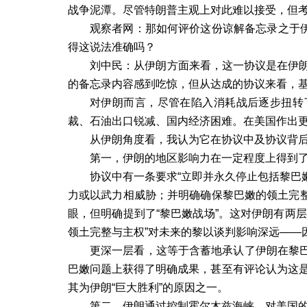
战争泥潭。尽管特朗普主观上对此难以接受，但
观察者网：那如何评价这份谅解备忘录之于伊
得这说法准确吗？
刘中民：从伊朗方面来看，这一协议是在伊
的备忘录内容感到吃惊，但从达成的协议来看，
对伊朗而言，尽管在陷入消耗战后逐步扭转
裁、石油出口锐减、国内经济困难。在美国作出
从伊朗角度看，我认为它在协议中及协议背
第一，伊朗的地区影响力在一定程度上得到
协议中有一条要求“立即并永久停止包括黎巴
力或以武力相威胁；并明确确保黎巴嫩的领土完整
眼，但明确提到了“黎巴嫩战场”。这对伊朗有两
领土完整与主权”对未来的黎以谈判影响深远——
更深一层看，这等于含蓄地承认了伊朗在黎
巴嫩问题上获得了明确成果，甚至有评论认为这
其为伊朗
“
巨大胜利
”
的原因之一。
第二，伊朗通过控制霍尔木兹海峡，对美国