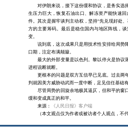
对伊朗来说，接下这份缓和协议，是务实选
生压力巨大，恢复石油出口、解冻资产能快速回
件。其次是握牢谈判主动权，坚持“先兑现好处、
方的主要筹码。最后是稳住国内与地区阵线，谈
变。
说到底，这次成果只是用技术性安排给局势
口期，注定布满颠簸。
最大的外部变量是以色列。黎以停火是协议
进程说断就断。
更根本的问题是双方互信早已见底。过去两
判就因美方威胁动武而一度中断，足见信任基础
尽管局势的回旋余地极其逼仄，但和平的窗
缓和变成真正的和平。
来源：
《人民日报》客户端
（本文观点仅为作者或被访者个人观点，不