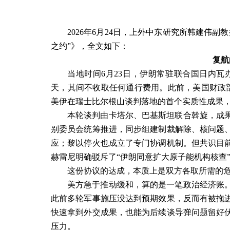
2026
年
6
月
24
日，上外中东研究所韩建伟副教
之约
”
》，全文如下：
复航
当地时间
6
月
23
日，伊朗常驻联合国日内瓦
天，其间不收取任何通行费用。此前，美国财政
美伊在瑞士比尔根山谈判落地的首个实质性成果
本轮谈判由卡塔尔、巴基斯坦联合斡旋，成
别委员会统筹推进，同步组建制裁解除、核问题
应；黎以停火也成立了专门协调机制。但共识目
赫雷尼明确驳斥了
“
伊朗同意扩大原子能机构核查
这份协议的达成，本质上是双方各取所需的
美方急于推动缓和，算的是一笔政治经济账
此前多轮军事施压没达到预期效果，反而有被拖
快速拿到外交成果，也能为后续谈导弹问题留好
压力。