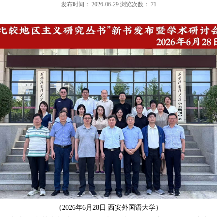
发布时间：
2026-06-29
浏览次数：
71
（
2026
年
6
月
28
日 西安外国语大学）