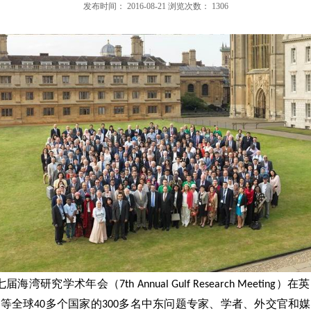
发布时间：
2016-08-21
浏览次数：
1306
七届海湾研究学术年会（
7th Annual Gulf Research Meeting
）在英
中东问题专家、学者、外交官和媒
度等全球
40
多个国家的
300
多名