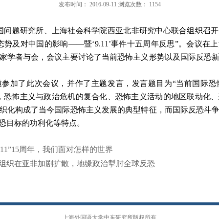
发布时间：
2016-09-11
浏览次数：
1154
国问题研究所、上海社会科学院西亚北非研究中心联合组织召开
态势及对中国的影响——暨‘
9.11
’事件十五周年反思”。会议在
家学者与会，会议主要讨论了当前恐怖主义形势以及国际反恐
邀参加了此次会议，并作了主题发言，发言题目为“当前国际恐
，恐怖主义与政治危机的复合化、恐怖主义活动的地区联动化
织化构成了当今国际恐怖主义发展的典型特征，而国际反恐斗
恐目标的功利化等特点。
11
”
15
周年，我们面对怎样的世界
组织在亚非加剧扩散，地缘政治掣肘全球反恐
上海外国语大学中东研究所版权所有