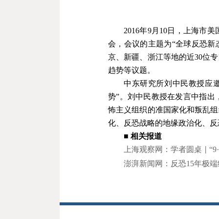
2016
年
9
月
10
日，上海市美
会，会议的主题为“全球反恐新
京、新疆、浙江等地的近
30
位专
趋势等议题。
中东研究所刘中民教授应
势”。刘中民教授在发言中指出
怖主义组织的准国家化和叛乱组
化、反恐战略的地缘政治化、反
■
相关报道
上海观察网：学者圆桌
“
9
·
|
澎湃新闻网：反恐
15
年极
端