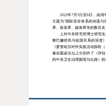
202
2
年
7月5日至6日，由
主题为
“
国际安全体系的动荡与
界、政策界、媒体界等的数百名
上外中东研究所
博士研究生
黎巴嫩侨民与祖国关系的演变
《
爱资哈尔对外实践活动探析
（
秦在圆桌论坛上分别作了
《
伊拉
的中东卫生治理困境与出路
》
的