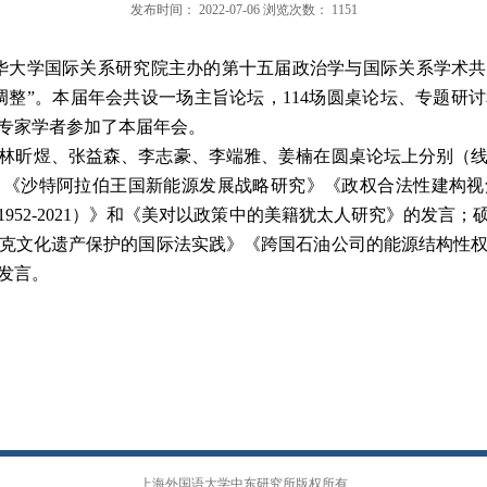
发布时间：
2022-07-06
浏览次数：
1151
清华大学国际关系研究院主办的第十
五
届政治学与国际关系学术共
调整
”。本届年会共设一场主旨论坛，11
4
场圆桌论坛、专题研讨
专家学者参加了本届年会。
林昕煜
、
张益森
、
李志豪
、
李端雅
、
姜楠在圆桌论坛上分别（
》《
沙特阿拉伯王国新能源发展战略研究
》《
政权合法性建构视
1952-2021）》
和
《
美对以政策中的美籍犹太人研究
》
的发言
；
克文化遗产保护的国际法实践
》《
跨国石油公司的能源结构性
发言
。
上海外国语大学中东研究所版权所有