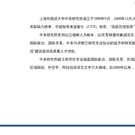
上海外国语大学中东研究所成立于
1980
年
9
月，
2000
年
12
月
库影响力榜
单、中国智库来源索引（
CTTI
）智库、
“
高校百强智库
”
中东研究所坚持以立德树人为根本，以培育精通对象国语言
国际政治、国际关系、中东与伊斯兰研究专业知识的提升和研究
流
”
建设提供高质量人才供给。
中东研究所硕士研究生专业涵盖国际政治、国际关系、区域
区域国别、外交学、阿拉伯语语言文学六大领域。自
2000
年以来，