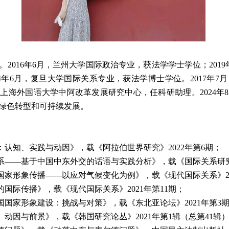
。
2016
年
6
月，兰州大学国际政治专业，获法学学士学位；
2019
4
年
6
月，复旦大学国际关系专业，获法学博士学位。
2017
年
7
月
于上海外国语大学中阿改革发展研究中心，任科研助理。
2024
年
8
绿色转型和可持续发展。
：认知、实践与动因》，载《阿拉伯世界研究》
2022
年第
6
期；
系——基于中国中东外交的话语与实践分析》，载《国际关系研
国家形象传播——以应对气候变化为例》，载《现代国际关系》
的国际传播》，载《现代国际关系》
2021
年第
11
期；
国国家形象建设：挑战与对策》，载《东北亚论坛》
2021
年第
3
、动因与前景》，载《韩国研究论丛》
2021
年第
1
辑（总第
41
辑