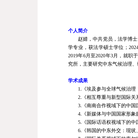
个人简介
赵婧，中共党员，法学博士
学专业，获法学硕士学位；
202
2019
年
6
月至
2020
年
3
月，就职
究所，主要研究中东气候治理、
学术成果
1.
《埃及参与全球气候治理
2.
《相互尊重与新型国际关
3.
《南南合作视域下的中国
4.
《新媒体与中国国家形象
5.
《国际话语权视域下的中
6.
《韩国的中东外交：现状