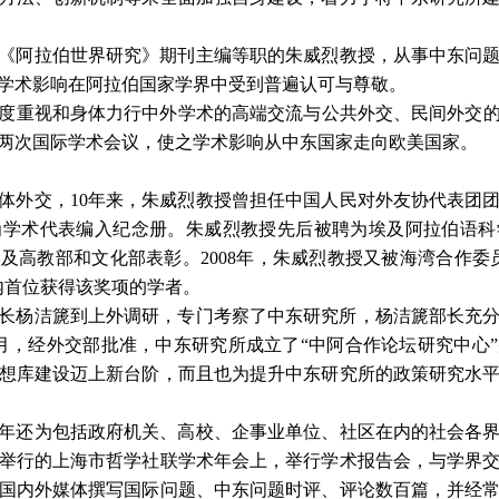
《阿拉伯世界研究》期刊主编等职的朱威烈教授，从事中东问
学术影响在阿拉伯国家学界中受到普遍认可与尊敬。
度重视和身体力行中外学术的高端交流与公共外交、民间外交
两次国际学术会议，使之学术影响从中东国家走向欧美国家。
体外交，
10
年来，朱威烈教授曾担任中国人民对外友协代表团
为学术代表编入纪念册。朱威烈教授先后被聘为埃及阿拉伯语科
埃及高教部和文化部表彰。
2008
年，朱威烈教授又被海湾合作委
内首位获得该奖项的学者。
长杨洁篪到上外调研，专门考察了中东研究所，杨洁篪部长充
月，经外交部批准，中东研究所成立了“中阿合作论坛研究中心
想库建设迈上新台阶，而且也为提升中东研究所的政策研究水
年还为包括政府机关、高校、企事业单位、社区在内的社会各
举行的上海市哲学社联学术年会上，举行学术报告会，与学界
国内外媒体撰写国际问题、中东问题时评、评论数百篇，并经