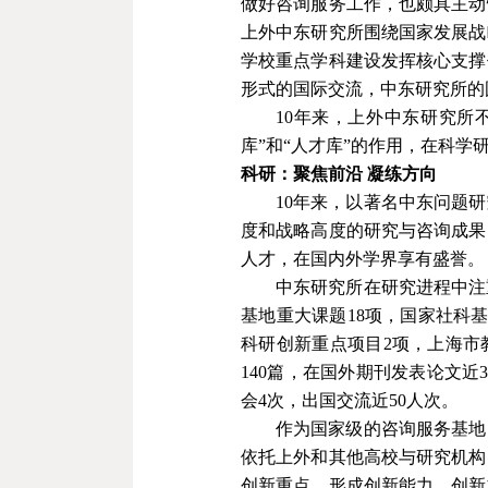
做好咨询服务工作，也颇具主动
上外中东研究所围绕国家发展战
学校重点学科建设发挥核心支撑
形式的国际交流，中东研究所的
10
年来，上外中东研究所不
库”和“人才库”的作用，在科
科研：聚焦前沿
凝练方向
10
年来，以著名中东问题研
度和战略高度的研究与咨询成果
人才，在国内外学界享有盛誉。
中东研究所在研究进程中注
基地重大课题
18
项，国家社科
科研创新重点项目
2
项，上海市
140
篇，在国外期刊发表论文近
会
4
次，出国交流近
50
人次。
作为国家级的咨询服务基地
依托上外和其他高校与研究机构
创新重点，形成创新能力、创新