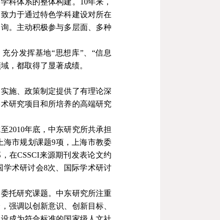
学学科体系的整体构建。
10
年来，
；致力于通过特色学科建设对所在
咨询。主动积极参与多层面、多种
充分发挥基地“思想库”、“信息
领域，都取得了显著成绩。
略实施、政策制定提供了有理论深
学术研究项目和所培养的高端研究
截至
2010
年底，中东研究所共承担
上海市规划课题
9
项，上海市教委
部，在
CSSCI
来源期刊发表论文约
国学术研讨会
8
次、国际学术研讨
的委托研究课题。中东研究所注重
验，强调以创新意识、创新目标、
建设成为符合标准的国家级人文社