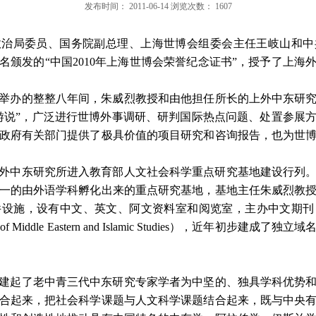
发布时间：
2011-06-14
浏览次数：
1607
政治局委员、国务院副总理、上海世博会组委会主任王岐山和中
名颁发的“中国
2010
年上海世博会荣誉纪念证书”，授予了上海
举办的整整八年间，朱威烈教授和由他担任所长的上外中东研
游说”，广泛进行世博外事调研、研判国际热点问题、处置参展
政府有关部门提供了极具价值的项目研究和咨询报告，也为世
外中东研究所进入教育部人文社会科学重点研究基地建设行列
一的由外语学科孵化出来的重点研究基地，基地主任朱威烈教
件设施，设有中文、英文、阿文资料室和阅览室，主办中文期刊
 of Middle Eastern and Islamic Studies
），近年初步建成了独立域
建起了老中青三代中东研究专家学者为中坚的、独具学科优势
合起来，把社会科学课题与人文科学课题结合起来，既与中央