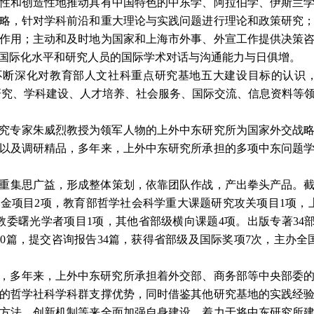
性和创造性地推动具有中国特色的中东学、阿拉伯学、伊斯兰
略，针对学科前沿和重大理论与实践问题进行理论和政策研究
作用；主动和及时地为国家和上海市外事、外宣工作提供决策
国际化水平和研究人员的国际学术对话与沟通能力与日俱增。
断深化对教育部人文社科重点研究基地五大建设目标的认识，
学研究、学科建设、人才培养、社会服务、国际交流、信息资料等
究专家朱威烈教授为领军人物的上外中东研究所为国家外交战
以及调研精品，多年来，上外中东研究所承担的多项中东问题
重集思广益，形成整体策划，依靠团队作战，产出拳头产品。
基金项目
2
项，教育部哲学社会科学重大课题研究攻关项目
1
项，
教委曙光学者项目
1
项，其他省部级横向课题
4
项。出版专著
34
30
篇，提交咨询报告
34
篇，获得省部级及国际奖项
7
次，主办全
，多年来，上外中东研究所承担着外交部、商务部等中央部委
的哲学社科学科群支撑优势，同时借鉴其他研究基地的实践经
方法、创新机制等来全面加强自身建设，着力于将中东研究所