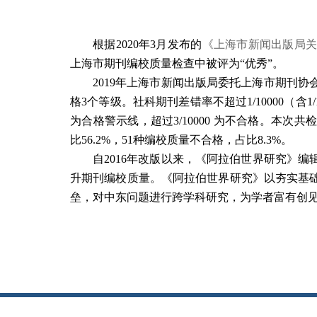
根据
2020
年
3
月发布的
《上海市新闻出版局
上海市期刊编校质量检查中被评为
“优秀”。
2019
年上海市新闻出版局委托上海市期刊协
格
3
个等级。社科期刊差错率不超过
1/10000
（含
1
为合格警示线，超过
3/10000
为不合格。本次共
比
56.2%
，
51
种编校质量不合格，占比
8.3%
。
自
2016
年改版以来，《阿拉伯世界研究》编
升期刊编校质量。《阿拉伯世界研究》以夯实基
垒，对中东问题进行跨学科研究，为学者富有创