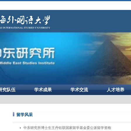
研究队伍
学术成果
学术交流
人才培养
留学风采
中东研究所博士生王丹钰获国家留学基金委公派留学资格