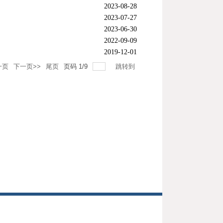
2023-08-28
2023-07-27
2023-06-30
2022-09-09
2019-12-01
一页
下一页>>
尾页
页码
1
/
9
跳转到