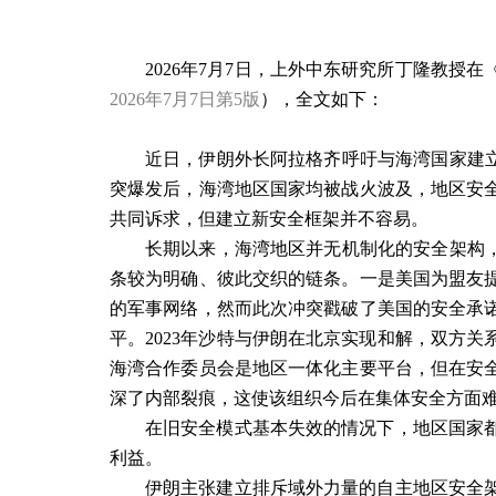
2026
年
7
月
7
日，上外中东研究所丁隆教授在
2026
年
7
月
7
日第
5
版
），全文如下：
近日，伊朗外长阿拉格齐呼吁与海湾国家建立
突爆发后，海湾地区国家均被战火波及，地区安
共同诉求，但建立新安全框架并不容易。
长期以来，海湾地区并无机制化的安全架构，
条较为明确、彼此交织的链条。一是美国为盟友
的军事网络，然而此次冲突戳破了美国的安全承
平。
2023
年沙特与伊朗在北京实现和解，双方关
海湾合作委员会是地区一体化主要平台，但在安
深了内部裂痕，这使该组织今后在集体安全方面
在旧安全模式基本失效的情况下，地区国家
利益。
伊朗主张建立排斥域外力量的自主地区安全