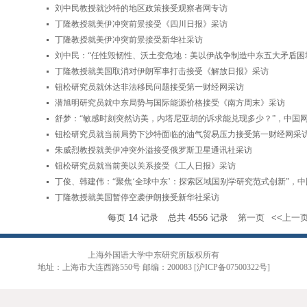
刘中民教授就沙特的地区政策接受观察者网专访
丁隆教授就美伊冲突前景接受《四川日报》采访
丁隆教授就美伊冲突前景接受新华社采访
刘中民：“任性毁韧性、沃土变危地：美以伊战争制造中东五大矛盾困
丁隆教授就美国取消对伊朗军事打击接受《解放日报》采访
钮松研究员就休达非法移民问题接受第一财经网采访
潜旭明研究员就中东局势与国际能源价格接受《南方周末》采访
舒梦：“​敏感时刻突然访美，内塔尼亚胡的诉求能兑现多少？”，中国
钮松研究员就当前局势下沙特面临的油气贸易压力接受第一财经网采
朱威烈教授就美伊冲突外溢接受俄罗斯卫星通讯社采访
钮松研究员就当前美以关系接受《工人日报》采访
丁俊、韩建伟：“聚焦‘全球中东’：探索区域国别学研究范式创新”，
丁隆教授就美国暂停空袭伊朗接受新华社采访
每页
14
记录
总共
4556
记录
第一页
<<上一
上海外国语大学中东研究所版权所有
地址：上海市大连西路550号 邮编：200083 [沪ICP备07500322号]