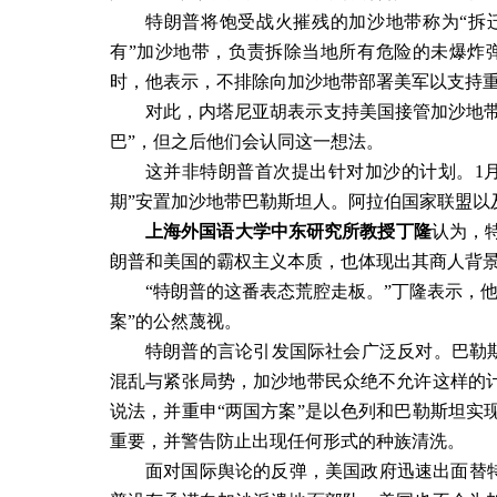
特朗普将饱受战火摧残的加沙地带称为“拆迁
有”加沙地带，负责拆除当地所有危险的未爆炸
时，他表示，不排除向加沙地带部署美军以支持
对此，内塔尼亚胡表示支持美国接管加沙地带
巴”，但之后他们会认同这一想法。
这并非特朗普首次提出针对加沙的计划。
1
期”安置加沙地带巴勒斯坦人。阿拉伯国家联盟以
上海外国语大学中东研究所教授丁隆
认为，
朗普和美国的霸权主义本质，也体现出其商人背
“特朗普的这番表态荒腔走板。”丁隆表示，
案”的公然蔑视。
特朗普的言论引发国际社会广泛反对。巴勒斯
混乱与紧张局势，加沙地带民众绝不允许这样的计
说法，并重申“两国方案”是以色列和巴勒斯坦实
重要，并警告防止出现任何形式的种族清洗。
面对国际舆论的反弹，美国政府迅速出面替特