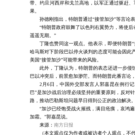
带、约旦河西岸和戈兰高地，以军正通过驱赶、
果。
孙德刚指出，特朗普通过“接管加沙”等言论
“特朗普政府鼓舞了以色列右翼势力，将使后
遥遥无期。”
丁隆也赞同这一观点。他表示，即便特朗普“
哈马斯对下阶段巴以停火谈判的态度可能会因此
美国“接管加沙”可能带来的风险。
此外，丁隆认为，特朗普的表态还进一步侵蚀
巴以冲突后，前景愈加渺茫。而特朗普此番言论，
2
月
6
日，中国外交部发言人郭嘉昆在例行记
巴”是加沙战后治理必须坚持的重要原则，反对针
路，推动巴勒斯坦问题早日得到公正的政治解决
“加沙已经饱受战火摧残，满目疮痍，哀鸿
加霜。”郭嘉昆说。
来源：
南方日报
（本文观点仅为作者或被访者个人观点，不