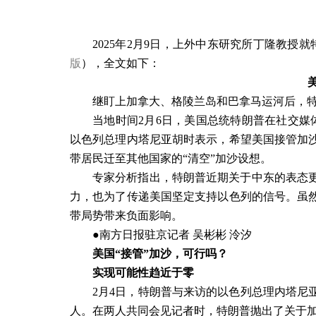
2025
年
2
月
9
日
，上外中东研究所丁隆教授就
版
），全文如下：
继盯上加拿大、格陵兰岛和巴拿马运河后，
当地时间
2
月
6
日，美国总统特朗普在社交媒
以色列总理内塔尼亚胡时表示，希望美国接管加
带居民迁至其他国家的“清空”加沙设想。
专家分析指出，特朗普近期关于中东的表态
力，也为了传递美国坚定支持以色列的信号。虽
带局势带来负面影响。
●南方日报驻京记者 吴彬彬 泠汐
美国“接管”加沙，可行吗？
实现可能性趋近于零
2
月
4
日，特朗普与来访的以色列总理内塔尼
人。在两人共同会见记者时，特朗普抛出了关于