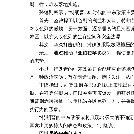
期一样，难以落地实施。
孙德刚表示，“特朗普
2.0
”时代的中东政策主
首先，坚决捍卫以色列的利益和安全。特朗普
对以色列的威胁；另一方面，逐步蚕食约旦河西
冲区，以扩大以色列的生存空间和安全边界。
其次，坚决打击伊朗，对伊朗采取极限施压
最后，通过推动《亚伯拉罕协议》，促使更
的态势。
不过，特朗普的中东政策是否能够真正落地仍
是一种政治表演，旨在制造话题、博取关注，从
丁隆指出，拜登政府在巴以问题上表现出内
助。在拜登任期内，巴以冲突再度爆发，但拜登
朗普则赤裸裸地一边倒地站在以色列一方，并采
执行力的形象。
“特朗普的中东政策或将展现出极大的不确
再发出更多惊人的表态和政策。”丁隆说。
巴以局势何去何从？