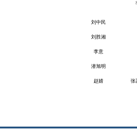
刘中民
刘胜湘
李意
潜旭明
赵婧
张